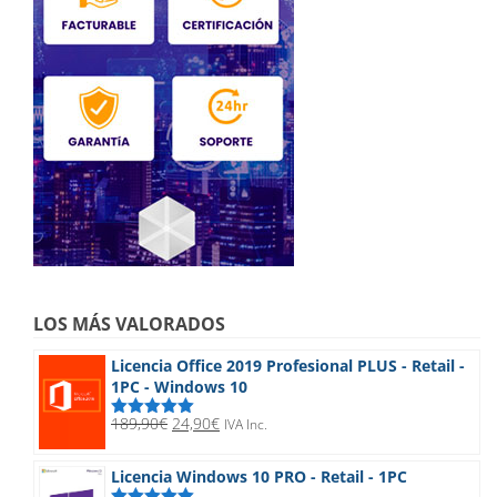
LOS MÁS VALORADOS
Licencia Office 2019 Profesional PLUS - Retail -
1PC - Windows 10
El
El
189,90
€
24,90
€
IVA Inc.
Valorado
precio
precio
con
5.00
de
5
original
actual
Licencia Windows 10 PRO - Retail - 1PC
era:
es: