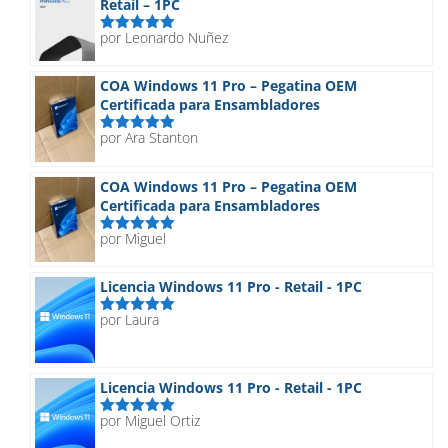
129,90€
Retail – 1PC
por Leonardo Nuñez
Valorado
con
5
de 5
COA Windows 11 Pro – Pegatina OEM
Certificada para Ensambladores
por Ara Stanton
Valorado
con
5
de 5
COA Windows 11 Pro – Pegatina OEM
Certificada para Ensambladores
por Miguel
Valorado
con
5
de 5
Licencia Windows 11 Pro - Retail - 1PC
por Laura
Valorado
con
5
de 5
Licencia Windows 11 Pro - Retail - 1PC
por Miguel Ortiz
Valorado
con
5
de 5