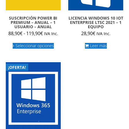
SUSCRIPCIÓN POWER BI
LICENCIA WINDOWS 10 IOT
PREMIUM – ANUAL – 1
ENTERPRISE LTSC 2021 – 1
USUARIO – ANUAL
EQUIPO
Rango
88,90
€
-
119,90
€
28,90
€
IVA Inc.
IVA Inc.
de
Este
precios:
Seleccionar opciones
Leer más
producto
desde
tiene
múltiples
88,90€
variantes.
hasta
¡OFERTA!
Las
119,90€
opciones
se
pueden
elegir
en
la
página
de
producto