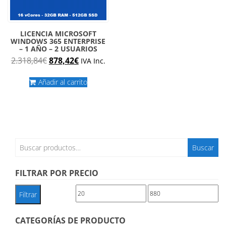
LICENCIA MICROSOFT
WINDOWS 365 ENTERPRISE
– 1 AÑO – 2 USUARIOS
El
El
2.318,84
€
878,42
€
IVA Inc.
precio
precio
original
actual
Añadir al carrito
era:
es:
2.318,84€.
878,42€.
Buscar
Buscar
por:
FILTRAR POR PRECIO
Precio
Precio
Filtrar
mínimo
máximo
CATEGORÍAS DE PRODUCTO