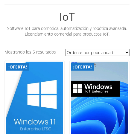
IoT
Software IoT para domótica, automatización y robótica avanzada.
Licenciamiento comercial para productos IoT.
Ordenado
Mostrando los 5 resultados
por
popularidad
¡OFERTA!
¡OFERTA!