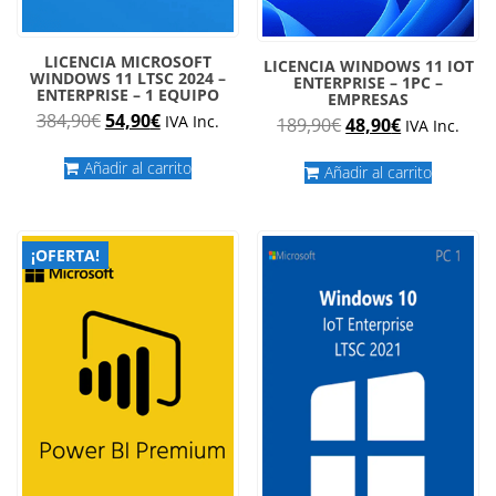
LICENCIA MICROSOFT
LICENCIA WINDOWS 11 IOT
WINDOWS 11 LTSC 2024 –
ENTERPRISE – 1PC –
ENTERPRISE – 1 EQUIPO
EMPRESAS
El
El
384,90
€
54,90
€
IVA Inc.
El
El
189,90
€
48,90
€
IVA Inc.
precio
precio
precio
precio
original
actual
Añadir al carrito
original
actual
Añadir al carrito
era:
es:
era:
es:
384,90€.
54,90€.
189,90€.
48,90€.
¡OFERTA!