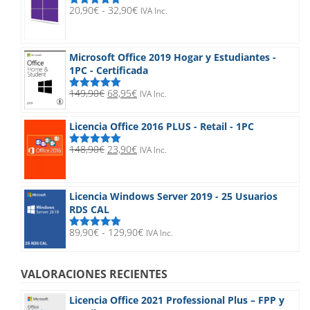
189,90€.
24,90€.
Rango
20,90
€
-
32,90
€
IVA Inc.
Valorado
de
con
5.00
de
5
precios:
desde
Microsoft Office 2019 Hogar y Estudiantes -
20,90€
1PC - Certificada
hasta
32,90€
El
El
149,90
€
68,95
€
IVA Inc.
Valorado
precio
precio
con
5.00
de
5
original
actual
Licencia Office 2016 PLUS - Retail - 1PC
era:
es:
149,90€.
68,95€.
El
El
148,90
€
23,90
€
IVA Inc.
Valorado
precio
precio
con
5.00
de
5
original
actual
era:
es:
Licencia Windows Server 2019 - 25 Usuarios
148,90€.
23,90€.
RDS CAL
Rango
89,90
€
-
129,90
€
IVA Inc.
Valorado
de
con
5.00
de
5
precios:
desde
VALORACIONES RECIENTES
89,90€
hasta
Licencia Office 2021 Professional Plus – FPP y