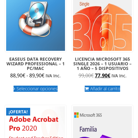
la
página
de
producto
EASEUS DATA RECOVERY
LICENCIA MICROSOFT 365
WIZARD PROFESSIONAL – 1
SINGLE 2026 – 1 USUARIO –
PC/MAC
1 AÑO – 5 DISPOSITIVOS
Rango
El
El
88,90
€
-
89,90
€
99,00
€
77,90
€
IVA Inc.
IVA Inc.
de
precio
precio
Este
precios:
original
actual
Seleccionar opciones
Añadir al carrito
producto
desde
era:
es:
tiene
múltiples
88,90€
99,00€.
77,90€.
variantes.
hasta
¡OFERTA!
Las
89,90€
opciones
se
pueden
elegir