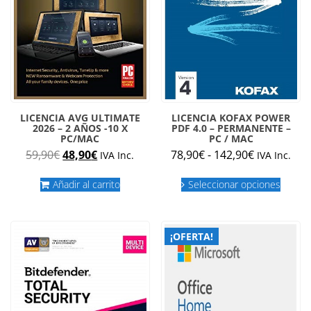
la
página
de
producto
LICENCIA AVG ULTIMATE
LICENCIA KOFAX POWER
2026 – 2 AÑOS -10 X
PDF 4.0 – PERMANENTE –
PC/MAC
PC / MAC
El
El
Rango
59,90
€
48,90
€
78,90
€
-
142,90
€
IVA Inc.
IVA Inc.
precio
precio
de
Este
original
actual
precios:
Añadir al carrito
Seleccionar opciones
produc
era:
es:
desde
tiene
múltipl
59,90€.
48,90€.
78,90€
variant
hasta
¡OFERTA!
Las
142,90€
opcion
se
puede
elegir
en