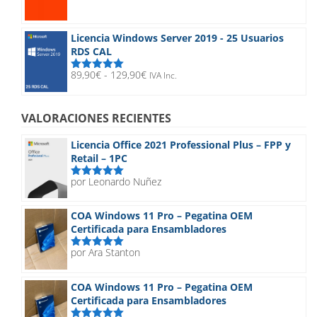
precio
precio
con
5.00
de
5
original
actual
era:
es:
Licencia Windows Server 2019 - 25 Usuarios
148,90€.
23,90€.
RDS CAL
Rango
89,90
€
-
129,90
€
IVA Inc.
Valorado
de
con
5.00
de
5
precios:
desde
VALORACIONES RECIENTES
89,90€
hasta
Licencia Office 2021 Professional Plus – FPP y
129,90€
Retail – 1PC
por Leonardo Nuñez
Valorado
con
5
de 5
COA Windows 11 Pro – Pegatina OEM
Certificada para Ensambladores
por Ara Stanton
Valorado
con
5
de 5
COA Windows 11 Pro – Pegatina OEM
Certificada para Ensambladores