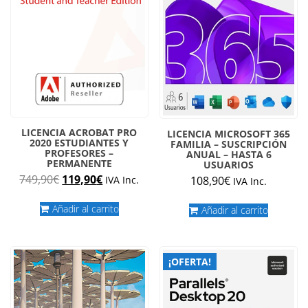
en
la
página
de
producto
LICENCIA ACROBAT PRO
LICENCIA MICROSOFT 365
2020 ESTUDIANTES Y
FAMILIA – SUSCRIPCIÓN
PROFESORES –
ANUAL – HASTA 6
PERMANENTE
USUARIOS
El
El
749,90
€
119,90
€
108,90
€
IVA Inc.
IVA Inc.
precio
precio
original
actual
Añadir al carrito
Añadir al carrito
era:
es:
749,90€.
119,90€.
¡OFERTA!