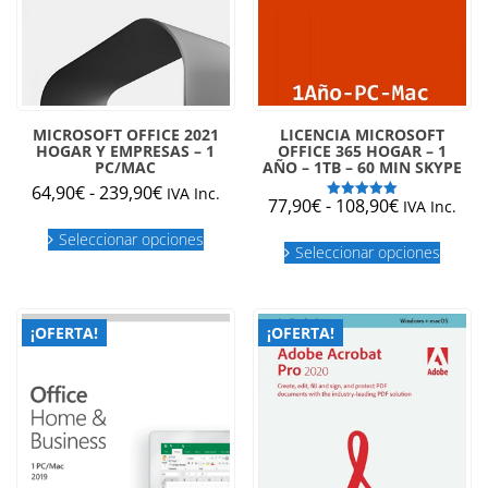
MICROSOFT OFFICE 2021
LICENCIA MICROSOFT
HOGAR Y EMPRESAS – 1
OFFICE 365 HOGAR – 1
PC/MAC
AÑO – 1TB – 60 MIN SKYPE
Rango
64,90
€
-
239,90
€
IVA Inc.
Rango
77,90
€
-
108,90
€
IVA Inc.
Valorado
de
Este
con
de
Este
5.00
precios:
Seleccionar opciones
producto
de 5
precios:
Seleccionar opciones
produc
desde
tiene
desde
tiene
múltiples
64,90€
múltipl
77,90€
variantes.
hasta
variant
hasta
Las
¡OFERTA!
¡OFERTA!
239,90€
Las
108,90€
opciones
opcion
se
se
pueden
puede
elegir
elegir
en
en
la
la
página
página