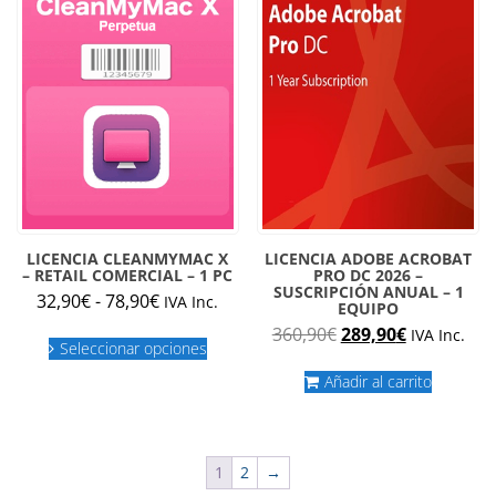
puede
elegir
en
la
página
de
produc
LICENCIA CLEANMYMAC X
LICENCIA ADOBE ACROBAT
– RETAIL COMERCIAL – 1 PC
PRO DC 2026 –
SUSCRIPCIÓN ANUAL – 1
Rango
32,90
€
-
78,90
€
IVA Inc.
EQUIPO
de
Este
El
El
360,90
€
289,90
€
IVA Inc.
precios:
Seleccionar opciones
producto
precio
precio
desde
tiene
original
actual
Añadir al carrito
múltiples
32,90€
era:
es:
variantes.
hasta
360,90€.
289,90€.
Las
78,90€
opciones
1
2
→
se