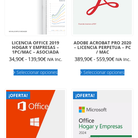
de
de
producto
produc
LICENCIA OFFICE 2019
ADOBE ACROBAT PRO 2020
HOGAR Y EMPRESAS –
– LICENCIA PERPETUA – PC
1PC/MAC – ASOCIADA
/ MAC
Rango
Rango
34,90
€
-
139,90
€
389,90
€
-
559,90
€
IVA Inc.
IVA Inc.
de
de
Este
Este
precios:
precios:
Seleccionar opciones
Seleccionar opciones
producto
produc
desde
desde
tiene
tiene
múltiples
múltipl
34,90€
389,90€
variantes.
variant
hasta
hasta
¡OFERTA!
¡OFERTA!
Las
Las
139,90€
559,90€
opciones
opcion
se
se
pueden
puede
elegir
elegir
en
en
la
la
página
página