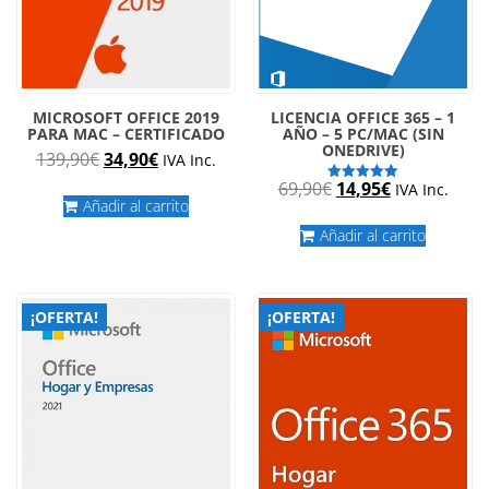
MICROSOFT OFFICE 2019
LICENCIA OFFICE 365 – 1
PARA MAC – CERTIFICADO
AÑO – 5 PC/MAC (SIN
ONEDRIVE)
El
El
139,90
€
34,90
€
IVA Inc.
precio
precio
El
El
69,90
€
14,95
€
IVA Inc.
Valorado
original
actual
Añadir al carrito
con
precio
precio
4.90
era:
es:
de 5
original
actual
Añadir al carrito
139,90€.
34,90€.
era:
es:
69,90€.
14,95€.
¡OFERTA!
¡OFERTA!