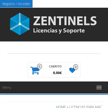
Registro / Acceder
CARRITO
0
0
0,00€
Menu
Toggl
naviga
HOME
» LICENCIAS PARA MAC