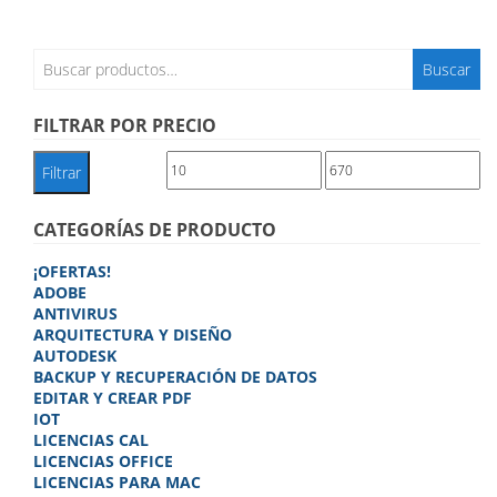
pueden
elegir
en
Buscar
la
Buscar
por:
página
de
FILTRAR POR PRECIO
producto
Precio
Precio
Filtrar
mínimo
máximo
CATEGORÍAS DE PRODUCTO
¡OFERTAS!
ADOBE
ANTIVIRUS
ARQUITECTURA Y DISEÑO
AUTODESK
BACKUP Y RECUPERACIÓN DE DATOS
EDITAR Y CREAR PDF
IOT
LICENCIAS CAL
LICENCIAS OFFICE
LICENCIAS PARA MAC