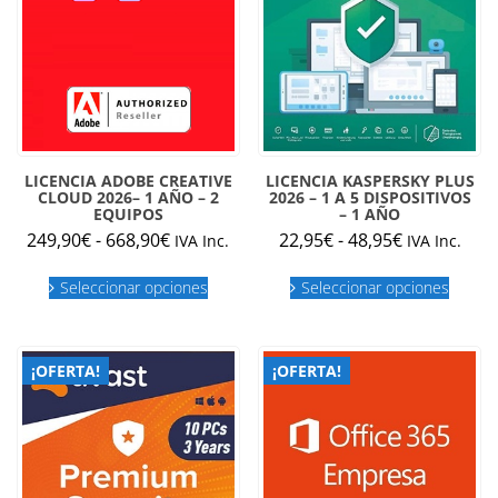
página
de
producto
LICENCIA ADOBE CREATIVE
LICENCIA KASPERSKY PLUS
CLOUD 2026– 1 AÑO – 2
2026 – 1 A 5 DISPOSITIVOS
EQUIPOS
– 1 AÑO
Rango
Rango
249,90
€
-
668,90
€
22,95
€
-
48,95
€
IVA Inc.
IVA Inc.
de
de
Este
Este
precios:
precios:
Seleccionar opciones
Seleccionar opciones
producto
produc
desde
desde
tiene
tiene
múltiples
múltipl
249,90€
22,95€
variantes.
variant
hasta
hasta
¡OFERTA!
¡OFERTA!
Las
Las
668,90€
48,95€
opciones
opcion
se
se
pueden
puede
elegir
elegir
en
en