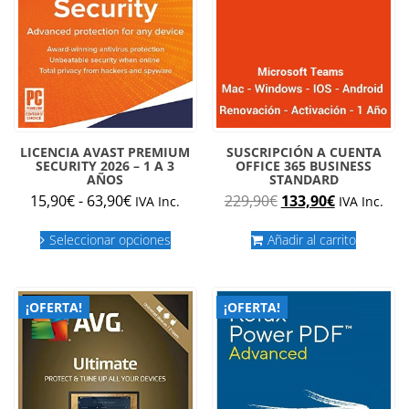
la
la
página
página
de
de
producto
produc
LICENCIA AVAST PREMIUM
SUSCRIPCIÓN A CUENTA
SECURITY 2026 – 1 A 3
OFFICE 365 BUSINESS
AÑOS
STANDARD
Rango
El
El
15,90
€
-
63,90
€
229,90
€
133,90
€
IVA Inc.
IVA Inc.
de
precio
precio
Este
precios:
original
actual
Seleccionar opciones
Añadir al carrito
producto
desde
era:
es:
tiene
múltiples
15,90€
229,90€.
133,90€.
variantes.
hasta
¡OFERTA!
¡OFERTA!
Las
63,90€
opciones
se
pueden
elegir
en