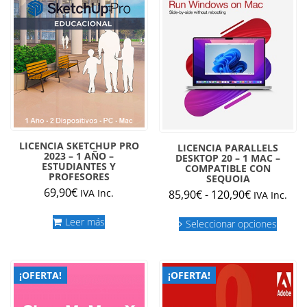
LICENCIA SKETCHUP PRO
LICENCIA PARALLELS
2023 – 1 AÑO –
DESKTOP 20 – 1 MAC –
ESTUDIANTES Y
COMPATIBLE CON
PROFESORES
SEQUOIA
69,90
€
Rango
IVA Inc.
85,90
€
-
120,90
€
IVA Inc.
de
Este
Leer más
precios:
Seleccionar opciones
produc
desde
tiene
múltipl
85,90€
variant
hasta
¡OFERTA!
¡OFERTA!
Las
120,90€
opcion
se