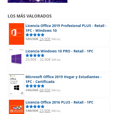
LOS MÁS VALORADOS
Licencia Office 2019 Profesional PLUS - Retail -
1PC - Windows 10
El
El
189,90
€
24,90
€
IVA Inc.
Valorado
precio
precio
con
5.00
de
5
original
actual
Licencia Windows 10 PRO - Retail - 1PC
era:
es:
189,90€.
24,90€.
Rango
20,90
€
-
32,90
€
IVA Inc.
Valorado
de
con
5.00
de
5
precios:
desde
Microsoft Office 2019 Hogar y Estudiantes -
20,90€
1PC - Certificada
hasta
32,90€
El
El
149,90
€
68,95
€
IVA Inc.
Valorado
precio
precio
con
5.00
de
5
original
actual
Licencia Office 2016 PLUS - Retail - 1PC
era:
es:
149,90€.
68,95€.
El
El
148,90
€
23,90
€
IVA Inc.
Valorado