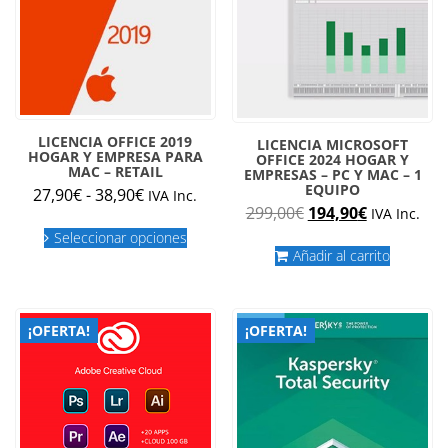
de
de
producto
produc
LICENCIA OFFICE 2019
LICENCIA MICROSOFT
HOGAR Y EMPRESA PARA
OFFICE 2024 HOGAR Y
MAC – RETAIL
EMPRESAS – PC Y MAC – 1
EQUIPO
Rango
27,90
€
-
38,90
€
IVA Inc.
El
El
299,00
€
194,90
€
IVA Inc.
de
Este
precio
precio
precios:
Seleccionar opciones
producto
original
actual
Añadir al carrito
desde
tiene
era:
es:
múltiples
27,90€
299,00€.
194,90€.
variantes.
hasta
Las
38,90€
¡OFERTA!
¡OFERTA!
opciones
se
pueden
elegir
en
la