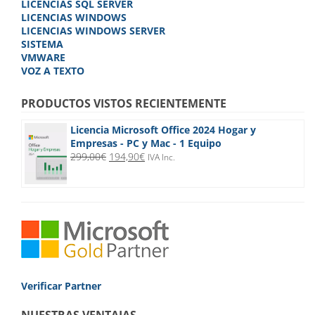
LICENCIAS SQL SERVER
LICENCIAS WINDOWS
LICENCIAS WINDOWS SERVER
SISTEMA
VMWARE
VOZ A TEXTO
PRODUCTOS VISTOS RECIENTEMENTE
Licencia Microsoft Office 2024 Hogar y
Empresas - PC y Mac - 1 Equipo
El
El
299,00
€
194,90
€
IVA Inc.
precio
precio
original
actual
era:
es:
299,00€.
194,90€.
Verificar Partner
NUESTRAS VENTAJAS