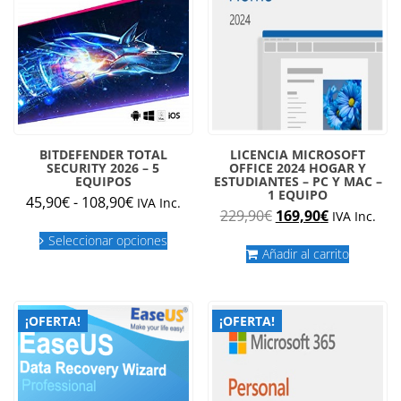
la
página
de
produc
BITDEFENDER TOTAL
LICENCIA MICROSOFT
SECURITY 2026 – 5
OFFICE 2024 HOGAR Y
EQUIPOS
ESTUDIANTES – PC Y MAC –
1 EQUIPO
Rango
45,90
€
-
108,90
€
IVA Inc.
El
El
229,90
€
169,90
€
IVA Inc.
de
Este
precio
precio
precios:
Seleccionar opciones
producto
original
actual
Añadir al carrito
desde
tiene
era:
es:
múltiples
45,90€
229,90€.
169,90€.
variantes.
hasta
Las
108,90€
¡OFERTA!
¡OFERTA!
opciones
se
pueden
elegir
en