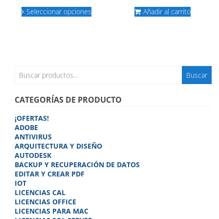
de
precio
precio
Este
precios:
original
actual
Seleccionar opciones
Añadir al carrito
producto
desde
era:
es:
tiene
múltiples
64,90€
679,90€.
148,90€.
variantes.
hasta
Las
239,90€
opciones
se
Buscar
Buscar
pueden
por:
elegir
en
CATEGORÍAS DE PRODUCTO
la
página
¡OFERTAS!
de
ADOBE
producto
ANTIVIRUS
ARQUITECTURA Y DISEÑO
AUTODESK
BACKUP Y RECUPERACIÓN DE DATOS
EDITAR Y CREAR PDF
IOT
LICENCIAS CAL
LICENCIAS OFFICE
LICENCIAS PARA MAC