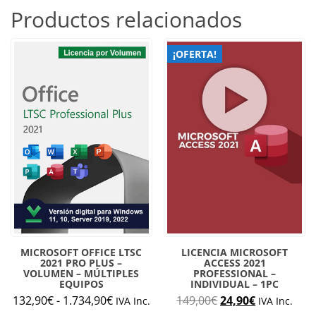
Productos relacionados
¡OFERTA!
MICROSOFT OFFICE LTSC
LICENCIA MICROSOFT
2021 PRO PLUS –
ACCESS 2021
VOLUMEN – MÚLTIPLES
PROFESSIONAL –
EQUIPOS
INDIVIDUAL – 1PC
Rango
El
El
132,90
€
-
1.734,90
€
149,00
€
24,90
€
IVA Inc.
IVA Inc.
de
precio
precio