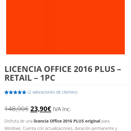
LICENCIA OFFICE 2016 PLUS –
RETAIL – 1PC
(
2
valoraciones de clientes)
Valorado
2
con
5.00
de
El
El
148,90
€
23,90
€
5 en base
IVA Inc.
a
valoraciones
precio
precio
de clientes
Disfruta de una
licencia Office 2016 PLUS original
para
Windows. Cuenta con actualizaciones, duración permanente y
original
actual