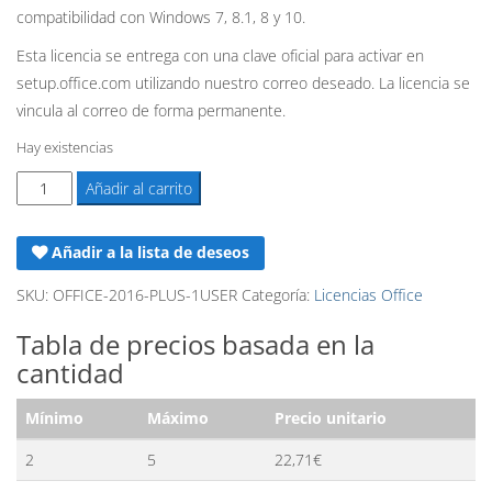
compatibilidad con Windows 7, 8.1, 8 y 10.
era:
es:
Esta licencia se entrega con una clave oficial para activar en
148,90€.
23,90€.
setup.office.com utilizando nuestro correo deseado. La licencia se
vincula al correo de forma permanente.
Hay existencias
Licencia
Añadir al carrito
Office
2016
Añadir a la lista de deseos
PLUS
-
SKU:
OFFICE-2016-PLUS-1USER
Categoría:
Licencias Office
Retail
Tabla de precios basada en la
-
cantidad
1PC
cantidad
Mínimo
Máximo
Precio unitario
2
5
22,71
€