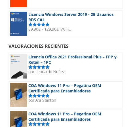
precio
precio
con
5.00
de
5
original
actual
era:
es:
Licencia Windows Server 2019 - 25 Usuarios
148,90€.
23,90€.
RDS CAL
Rango
89,90
€
-
129,90
€
IVA Inc.
Valorado
de
con
5.00
de
5
precios:
desde
VALORACIONES RECIENTES
89,90€
hasta
Licencia Office 2021 Professional Plus – FPP y
129,90€
Retail – 1PC
por Leonardo Nuñez
Valorado
con
5
de 5
COA Windows 11 Pro – Pegatina OEM
Certificada para Ensambladores
por Ara Stanton
Valorado
con
5
de 5
COA Windows 11 Pro – Pegatina OEM
Certificada para Ensambladores