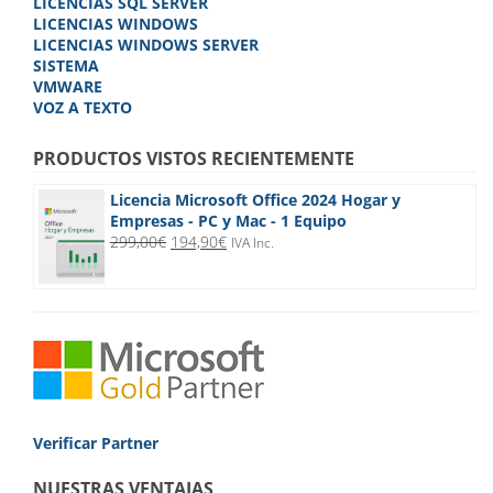
LICENCIAS SQL SERVER
LICENCIAS WINDOWS
LICENCIAS WINDOWS SERVER
SISTEMA
VMWARE
VOZ A TEXTO
PRODUCTOS VISTOS RECIENTEMENTE
Licencia Microsoft Office 2024 Hogar y
Empresas - PC y Mac - 1 Equipo
El
El
299,00
€
194,90
€
IVA Inc.
precio
precio
original
actual
era:
es:
299,00€.
194,90€.
Verificar Partner
NUESTRAS VENTAJAS