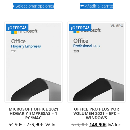
Este
precios:
original
actual
Seleccionar opciones
Añadir al carrito
producto
desde
era:
es:
tiene
múltiples
132,90€
149,00€.
24,90€.
variantes.
hasta
¡OFERTA!
¡OFERTA!
Las
1.734,90€
opciones
se
pueden
elegir
en
la
página
de
producto
MICROSOFT OFFICE 2021
OFFICE PRO PLUS POR
HOGAR Y EMPRESAS – 1
VOLUMEN 2021 – 5PC –
PC/MAC
WINDOWS
Rango
El
El
64,90
€
-
239,90
€
679,90
€
148,90
€
IVA Inc.
IVA Inc.