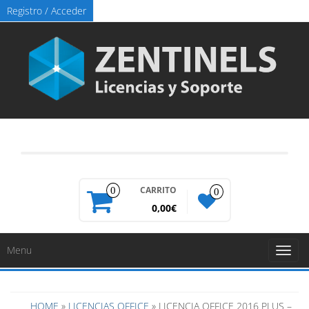
Registro / Acceder
CARRITO
0
0
0,00€
Menu
Toggl
naviga
HOME
»
LICENCIAS OFFICE
» LICENCIA OFFICE 2016 PLUS –