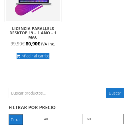
LICENCIA PARALLELS
DESKTOP 19 – 1 AÑO – 1
MAC
El
El
99,90
€
80,90
€
IVA Inc.
precio
precio
original
actual
Añadir al carrito
era:
es:
99,90€.
80,90€.
Buscar
Buscar
por:
FILTRAR POR PRECIO
Precio
Precio
Filtrar
mínimo
máximo