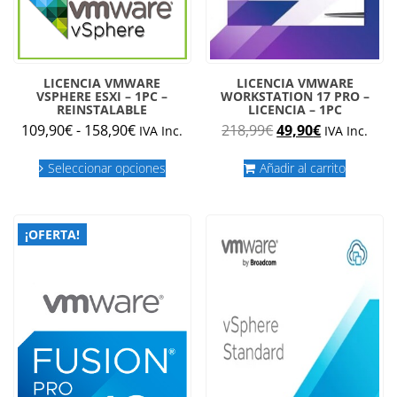
LICENCIA VMWARE
LICENCIA VMWARE
VSPHERE ESXI – 1PC –
WORKSTATION 17 PRO –
REINSTALABLE
LICENCIA – 1PC
Rango
El
El
109,90
€
-
158,90
€
218,99
€
49,90
€
IVA Inc.
IVA Inc.
de
precio
precio
Este
precios:
original
actual
Seleccionar opciones
Añadir al carrito
producto
desde
era:
es:
tiene
múltiples
109,90€
218,99€.
49,90€.
variantes.
hasta
¡OFERTA!
Las
158,90€
opciones
se
pueden
elegir
en
la
página
de
producto