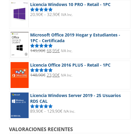
original
actual
Licencia Windows 10 PRO - Retail - 1PC
era:
es:
189,90€.
24,90€.
Rango
20,90
€
-
32,90
€
IVA Inc.
Valorado
de
con
5.00
de
5
precios:
desde
Microsoft Office 2019 Hogar y Estudiantes -
20,90€
1PC - Certificada
hasta
32,90€
El
El
149,90
€
68,95
€
IVA Inc.
Valorado
precio
precio
con
5.00
de
5
original
actual
Licencia Office 2016 PLUS - Retail - 1PC
era:
es:
149,90€.
68,95€.
El
El
148,90
€
23,90
€
IVA Inc.
Valorado
precio
precio
con
5.00
de
5
original
actual
era:
es:
Licencia Windows Server 2019 - 25 Usuarios
148,90€.
23,90€.
RDS CAL
Rango
89,90
€
-
129,90
€
IVA Inc.
Valorado
de
con
5.00
de
5
precios:
desde
VALORACIONES RECIENTES
89,90€