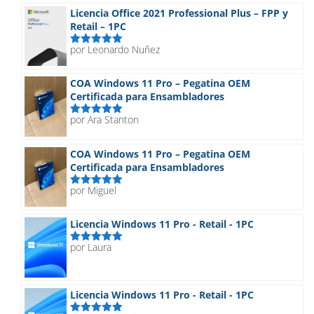
hasta
Licencia Office 2021 Professional Plus – FPP y
129,90€
Retail – 1PC
por Leonardo Nuñez
Valorado
con
5
de 5
COA Windows 11 Pro – Pegatina OEM
Certificada para Ensambladores
por Ara Stanton
Valorado
con
5
de 5
COA Windows 11 Pro – Pegatina OEM
Certificada para Ensambladores
por Miguel
Valorado
con
5
de 5
Licencia Windows 11 Pro - Retail - 1PC
por Laura
Valorado
con
5
de 5
Licencia Windows 11 Pro - Retail - 1PC