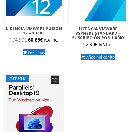
LICENCIA VMWARE FUSION
LICENCIA VMWARE
12 – 1 MAC
VSPHERE STANDARD –
SUSCRIPCIÓN POR 1 AÑO
El
El
174,90
€
68,65
€
IVA Inc.
52,90
€
IVA Inc.
precio
precio
original
actual
Leer más
Añadir al carrito
era:
es:
174,90€.
68,65€.
¡OFERTA!