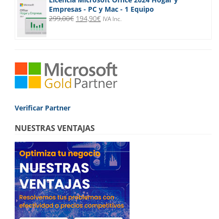
Empresas - PC y Mac - 1 Equipo
El
El
299,00
€
194,90
€
IVA Inc.
precio
precio
original
actual
era:
es:
299,00€.
194,90€.
Verificar Partner
NUESTRAS VENTAJAS