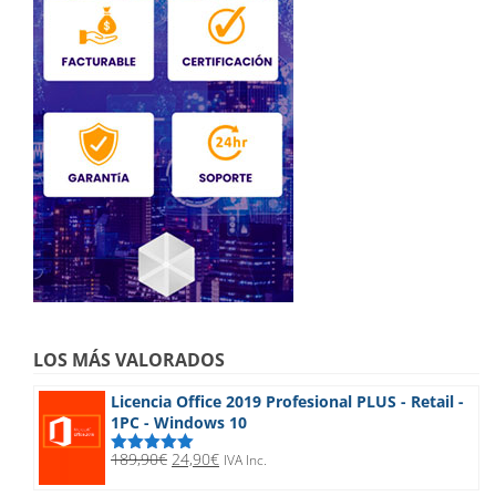
LOS MÁS VALORADOS
Licencia Office 2019 Profesional PLUS - Retail -
1PC - Windows 10
El
El
189,90
€
24,90
€
IVA Inc.
Valorado
precio
precio
con
5.00
de
5