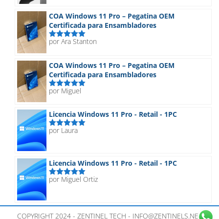
con
5
de 5
COA Windows 11 Pro – Pegatina OEM
Certificada para Ensambladores
por Ara Stanton
Valorado
con
5
de 5
COA Windows 11 Pro – Pegatina OEM
Certificada para Ensambladores
por Miguel
Valorado
con
5
de 5
Licencia Windows 11 Pro - Retail - 1PC
por Laura
Valorado
con
5
de 5
Licencia Windows 11 Pro - Retail - 1PC
por Miguel Ortiz
Valorado
con
5
de 5
COPYRIGHT 2024 - ZENTINEL TECH - INFO@ZENTINELS.NET