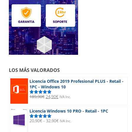
LOS MÁS VALORADOS
Licencia Office 2019 Profesional PLUS - Retail -
1PC - Windows 10
El
El
189,90
€
24,90
€
IVA Inc.
Valorado
precio
precio
con
5.00
de
5
original
actual
Licencia Windows 10 PRO - Retail - 1PC
era:
es:
189,90€.
24,90€.
Rango
20,90
€
-
32,90
€
IVA Inc.
Valorado
de
con
5.00
de
5
precios: