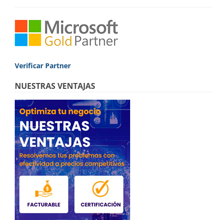
era:
es:
299,00€.
194,90€.
Verificar Partner
NUESTRAS VENTAJAS