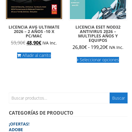
LICENCIA AVG ULTIMATE
LICENCIA ESET NOD32
2026 – 2 AÑOS -10 X
ANTIVIRUS 2026 –
PC/MAC
MULTIPLES AÑOS Y
EQUIPOS
El
El
59,90
€
48,90
€
IVA Inc.
Rango
26,80
€
-
199,20
€
IVA Inc.
precio
precio
de
original
actual
Añadir al carrito
Este
precios:
Seleccionar opciones
produc
era:
es:
desde
tiene
59,90€.
48,90€.
múltipl
26,80€
variant
hasta
Las
199,20€
opcion
se
Buscar
Buscar
puede
por:
elegir
en
CATEGORÍAS DE PRODUCTO
la
página
¡OFERTAS!
de
ADOBE