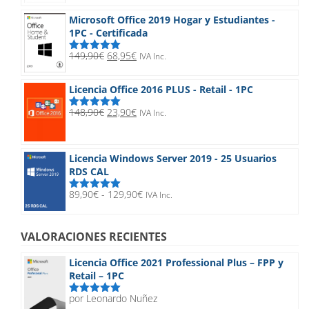
desde
Microsoft Office 2019 Hogar y Estudiantes -
20,90€
1PC - Certificada
hasta
32,90€
El
El
149,90
€
68,95
€
IVA Inc.
Valorado
precio
precio
con
5.00
de
5
original
actual
Licencia Office 2016 PLUS - Retail - 1PC
era:
es:
149,90€.
68,95€.
El
El
148,90
€
23,90
€
IVA Inc.
Valorado
precio
precio
con
5.00
de
5
original
actual
era:
es:
Licencia Windows Server 2019 - 25 Usuarios
148,90€.
23,90€.
RDS CAL
Rango
89,90
€
-
129,90
€
IVA Inc.
Valorado
de
con
5.00
de
5
precios:
desde
VALORACIONES RECIENTES
89,90€
hasta
Licencia Office 2021 Professional Plus – FPP y
129,90€
Retail – 1PC
por Leonardo Nuñez
Valorado