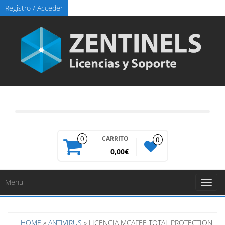
Registro / Acceder
CARRITO
0
0
0,00€
Menu
Toggl
naviga
HOME
»
ANTIVIRUS
» LICENCIA MCAFEE TOTAL PROTECTION