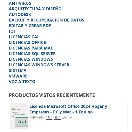
produc
ANTIVIRUS
ARQUITECTURA Y DISEÑO
AUTODESK
BACKUP Y RECUPERACIÓN DE DATOS
EDITAR Y CREAR PDF
IOT
LICENCIAS CAL
LICENCIAS OFFICE
LICENCIAS PARA MAC
LICENCIAS SQL SERVER
LICENCIAS WINDOWS
LICENCIAS WINDOWS SERVER
SISTEMA
VMWARE
VOZ A TEXTO
PRODUCTOS VISTOS RECIENTEMENTE
Licencia Microsoft Office 2024 Hogar y
Empresas - PC y Mac - 1 Equipo
El
El
299,00
€
194,90
€
IVA Inc.
precio
precio
original
actual