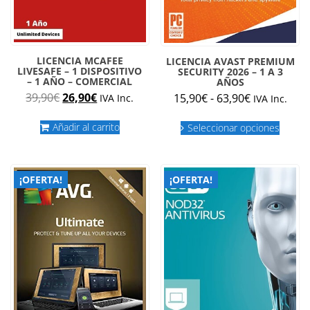
LICENCIA MCAFEE
LICENCIA AVAST PREMIUM
LIVESAFE – 1 DISPOSITIVO
SECURITY 2026 – 1 A 3
– 1 AÑO – COMERCIAL
AÑOS
El
El
Rango
39,90
€
26,90
€
15,90
€
-
63,90
€
IVA Inc.
IVA Inc.
precio
precio
de
Este
original
actual
precios:
Añadir al carrito
Seleccionar opciones
produc
era:
es:
desde
tiene
múltipl
39,90€.
26,90€.
15,90€
variant
hasta
¡OFERTA!
¡OFERTA!
Las
63,90€
opcion
se
puede
elegir
en
la
página
de
produc