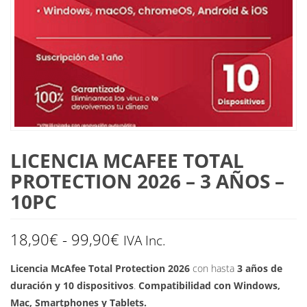
LICENCIA MCAFEE TOTAL
PROTECTION 2026 – 3 AÑOS –
10PC
Rango
18,90
€
-
99,90
€
IVA Inc.
de
Licencia McAfee Total Protection 2026
con hasta
3 años de
duración y 10 dispositivos
.
Compatibilidad con Windows,
precios:
Mac, Smartphones y Tablets.