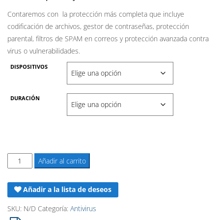
desde
Contaremos con la protección más completa que incluye
18,90€
codificación de archivos, gestor de contraseñas, protección
parental, filtros de SPAM en correos y protección avanzada contra
hasta
virus o vulnerabilidades.
99,90€
DISPOSITIVOS
DURACIÓN
Licencia
Añadir al carrito
McAfee
Total
Añadir a la lista de deseos
Protection
2026
SKU:
N/D
Categoría:
Antivirus