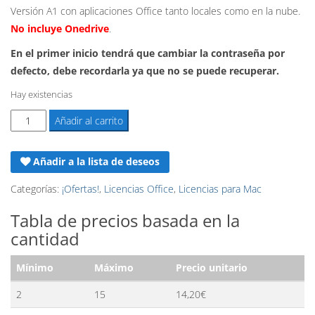
Versión A1 con aplicaciones Office tanto locales como en la nube.
era:
es:
No incluye Onedrive
.
69,90€.
14,95€.
En el primer inicio tendrá que cambiar la contraseña por
defecto, debe recordarla ya que no se puede recuperar.
Hay existencias
Licencia
Añadir al carrito
Office
365
Añadir a la lista de deseos
-
1
Categorías:
¡Ofertas!
,
Licencias Office
,
Licencias para Mac
Año
Tabla de precios basada en la
-
cantidad
5
PC/Mac
Mínimo
Máximo
Precio unitario
(Sin
Onedrive)
2
15
14,20
€
cantidad