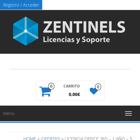
Registro / Acceder
CARRITO
0
0
0,00€
Menu
Toggl
naviga
HOME
»
¡OFERTAS!
» LICENCIA OFFICE 365 – 1 AÑO – 5