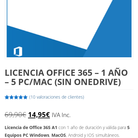
LICENCIA OFFICE 365 – 1 AÑO
– 5 PC/MAC (SIN ONEDRIVE)
(
10
valoraciones de clientes)
Valorado
10
con
4.90
de
El
El
69,90
€
14,95
€
5 en base
IVA Inc.
a
valoraciones
precio
precio
de clientes
Licencia de Office 365 A1
con 1 año de duración y válida para
5
Equipos PC Windows
,
MacOS
, Android y IOS simultáneos.
original
actual