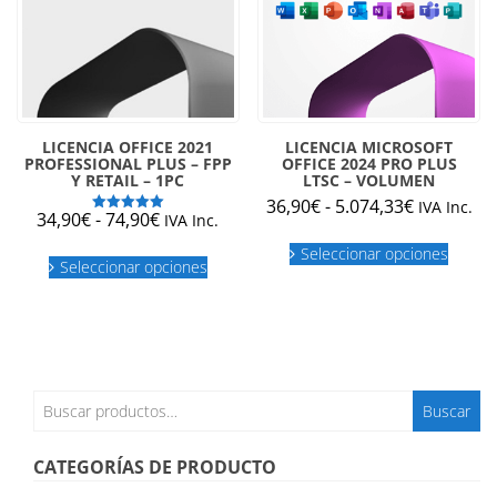
de
produc
producto
LICENCIA OFFICE 2021
LICENCIA MICROSOFT
PROFESSIONAL PLUS – FPP
OFFICE 2024 PRO PLUS
Y RETAIL – 1PC
LTSC – VOLUMEN
Rango
36,90
€
-
5.074,33
€
IVA Inc.
Rango
34,90
€
-
74,90
€
IVA Inc.
Valorado
de
Este
con
de
Este
5.00
precios:
Seleccionar opciones
produc
de 5
precios:
Seleccionar opciones
producto
desde
tiene
desde
tiene
múltipl
36,90€
múltiples
34,90€
variant
hasta
variantes.
hasta
Las
5.074,33€
Las
74,90€
opcion
opciones
se
se
Buscar
puede
Buscar
pueden
por:
elegir
elegir
en
en
CATEGORÍAS DE PRODUCTO
la
la
página