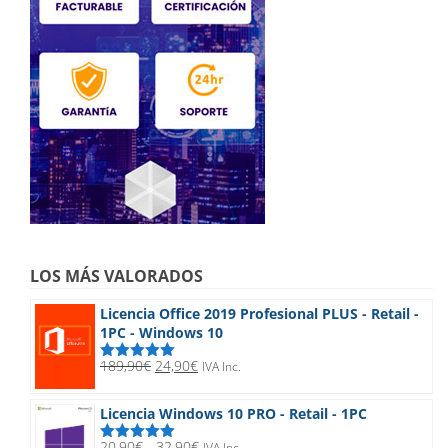
LOS MÁS VALORADOS
Licencia Office 2019 Profesional PLUS - Retail -
1PC - Windows 10
El
El
189,90
€
24,90
€
IVA Inc.
Valorado
precio
precio
con
5.00
de
5
original
actual
Licencia Windows 10 PRO - Retail - 1PC
era:
es:
189,90€.
24,90€.
Rango
20,90
€
-
32,90
€
IVA Inc.