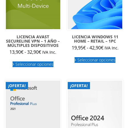
LICENCIA AVAST
LICENCIA WINDOWS 11
SECURELINE VPN – 1 AÑO –
HOME – RETAIL – 1PC
MÚLTIPLES DISPOSITIVOS
Rango
19,95
€
-
42,90
€
IVA Inc.
Rango
13,90
€
-
32,90
€
IVA Inc.
de
Este
de
precios:
Este
Seleccionar opciones
produc
precios:
Seleccionar opciones
producto
desde
tiene
desde
tiene
múltipl
19,95€
múltiples
13,90€
variant
hasta
variantes.
hasta
Las
42,90€
¡OFERTA!
¡OFERTA!
Las
opcion
32,90€
opciones
se
se
puede
pueden
elegir
elegir
en
en
la
la
página
página
de