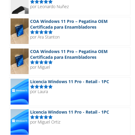
por Leonardo Nuñez
Valorado
con
5
de 5
COA Windows 11 Pro – Pegatina OEM
Certificada para Ensambladores
por Ara Stanton
Valorado
con
5
de 5
COA Windows 11 Pro – Pegatina OEM
Certificada para Ensambladores
por Miguel
Valorado
con
5
de 5
Licencia Windows 11 Pro - Retail - 1PC
por Laura
Valorado
con
5
de 5
Licencia Windows 11 Pro - Retail - 1PC
por Miguel Ortiz
Valorado
con
5
de 5