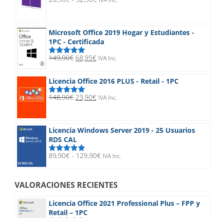
Valorado
de
con
5.00
de
5
precios:
desde
Microsoft Office 2019 Hogar y Estudiantes -
20,90€
1PC - Certificada
hasta
32,90€
El
El
149,90
€
68,95
€
IVA Inc.
Valorado
precio
precio
con
5.00
de
5
original
actual
Licencia Office 2016 PLUS - Retail - 1PC
era:
es:
149,90€.
68,95€.
El
El
148,90
€
23,90
€
IVA Inc.
Valorado
precio
precio
con
5.00
de
5
original
actual
era:
es:
Licencia Windows Server 2019 - 25 Usuarios
148,90€.
23,90€.
RDS CAL
Rango
89,90
€
-
129,90
€
IVA Inc.
Valorado
de
con
5.00
de
5
precios:
desde
VALORACIONES RECIENTES
89,90€
hasta
Licencia Office 2021 Professional Plus – FPP y
129,90€
Retail – 1PC