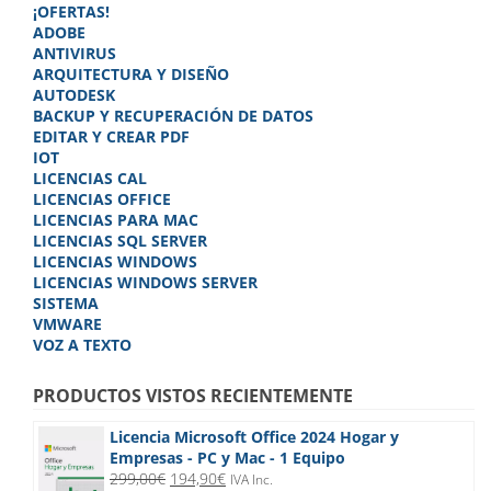
página
¡OFERTAS!
de
de
ADOBE
produc
producto
ANTIVIRUS
ARQUITECTURA Y DISEÑO
AUTODESK
BACKUP Y RECUPERACIÓN DE DATOS
EDITAR Y CREAR PDF
IOT
LICENCIAS CAL
LICENCIAS OFFICE
LICENCIAS PARA MAC
LICENCIAS SQL SERVER
LICENCIAS WINDOWS
LICENCIAS WINDOWS SERVER
SISTEMA
VMWARE
VOZ A TEXTO
PRODUCTOS VISTOS RECIENTEMENTE
Licencia Microsoft Office 2024 Hogar y
Empresas - PC y Mac - 1 Equipo
El
El
299,00
€
194,90
€
IVA Inc.