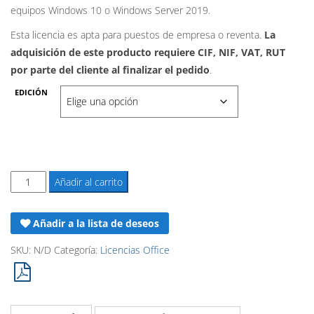
equipos Windows 10 o Windows Server 2019.
98,90€
Esta licencia es apta para puestos de empresa o reventa.
La
hasta
adquisición de este producto requiere CIF, NIF, VAT, RUT
por parte del cliente al finalizar el pedido
119,90€
.
EDICIÓN
Office
Añadir al carrito
Pro
por
Añadir a la lista de deseos
volumen
2019/2016
SKU:
N/D
Categoría:
Licencias Office
-
5
PC