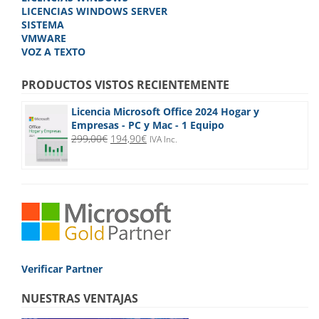
LICENCIAS WINDOWS SERVER
SISTEMA
VMWARE
VOZ A TEXTO
PRODUCTOS VISTOS RECIENTEMENTE
Licencia Microsoft Office 2024 Hogar y
Empresas - PC y Mac - 1 Equipo
El
El
299,00
€
194,90
€
IVA Inc.
precio
precio
original
actual
era:
es:
299,00€.
194,90€.
Verificar Partner
NUESTRAS VENTAJAS