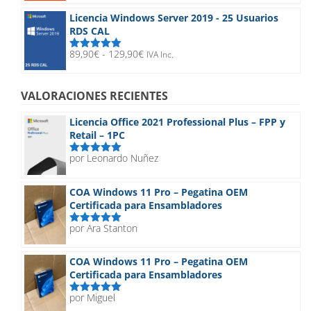
era:
es:
Licencia Windows Server 2019 - 25 Usuarios
148,90€.
23,90€.
RDS CAL
Rango
89,90
€
-
129,90
€
IVA Inc.
Valorado
de
con
5.00
de
5
precios:
desde
VALORACIONES RECIENTES
89,90€
hasta
Licencia Office 2021 Professional Plus – FPP y
129,90€
Retail – 1PC
por Leonardo Nuñez
Valorado
con
5
de 5
COA Windows 11 Pro – Pegatina OEM
Certificada para Ensambladores
por Ara Stanton
Valorado
con
5
de 5
COA Windows 11 Pro – Pegatina OEM
Certificada para Ensambladores
por Miguel
Valorado
con
5
de 5