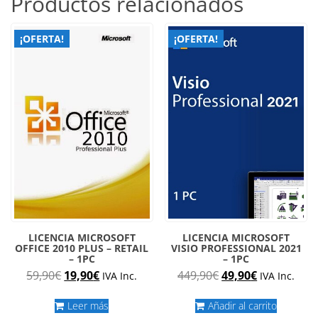
Productos relacionados
¡OFERTA!
¡OFERTA!
LICENCIA MICROSOFT
LICENCIA MICROSOFT
OFFICE 2010 PLUS – RETAIL
VISIO PROFESSIONAL 2021
– 1PC
– 1PC
El
El
El
El
59,90
€
19,90
€
449,90
€
49,90
€
IVA Inc.
IVA Inc.
precio
precio
precio
precio
original
actual
original
actual
Leer más
Añadir al carrito