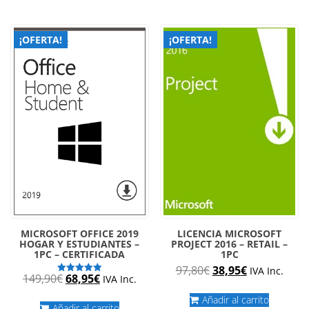
era:
es:
era:
es:
59,90€.
19,90€.
449,90€.
49,90€.
¡OFERTA!
¡OFERTA!
MICROSOFT OFFICE 2019
LICENCIA MICROSOFT
HOGAR Y ESTUDIANTES –
PROJECT 2016 – RETAIL –
1PC – CERTIFICADA
1PC
El
El
97,80
€
38,95
€
IVA Inc.
El
El
149,90
€
68,95
€
IVA Inc.
Valorado
precio
precio
con
precio
precio
5.00
original
actual
Añadir al carrito
de 5
original
actual
Añadir al carrito