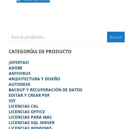
era:
es:
era:
es:
97,80€.
38,95€.
149,90€.
68,95€.
Buscar
Buscar
por:
CATEGORÍAS DE PRODUCTO
¡OFERTAS!
ADOBE
ANTIVIRUS
ARQUITECTURA Y DISEÑO
AUTODESK
BACKUP Y RECUPERACIÓN DE DATOS
EDITAR Y CREAR PDF
IOT
LICENCIAS CAL
LICENCIAS OFFICE
LICENCIAS PARA MAC
LICENCIAS SQL SERVER
LICENCIAS WINDOWS