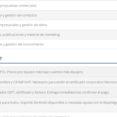
 propuestas comerciales
o y gestión de contactos
mpresariales y gestión de datos
s, publicaciones y material de marketing
s y gestión del conocimiento
?
PCs. Precio por equipo más bajo cuantos más equipos.
mbre y CIF/NIF/VAT. Necesario para emitir el certificado corporativo Microsof
dor ODT, certificado y factura. Entrega inmediata tras confirmar el pago.
 para todos. Soporte Zentinels disponible si necesitas ayuda con el desplieg
válido para la emisión del certificado corporativo.