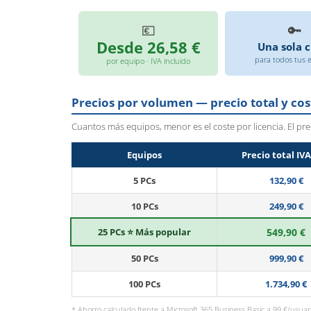
💶
🔑
Desde 26,58 €
Una sola c
para todos tus 
por equipo · IVA incluido
Precios por volumen — precio total y co
Cuantos más equipos, menor es el coste por licencia. El pr
Equipos
Precio total IVA
5 PCs
132,90 €
10 PCs
249,90 €
25 PCs ⭐ Más popular
549,90 €
50 PCs
999,90 €
100 PCs
1.734,90 €
* Ahorro calculado frente a Microsoft 365 Business Basic a 99 €/usuari