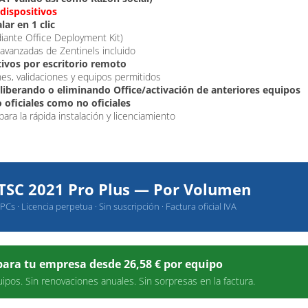
dispositivos
lar en 1 clic
diante Office Deployment Kit)
 avanzadas de Zentinels incluido
tivos por escritorio remoto
nes, validaciones y equipos permitidos
 liberando o eliminando Office/activación de anteriores equipos
 oficiales como no oficiales
ra la rápida instalación y licenciamiento
LTSC 2021 Pro Plus — Por Volumen
Cs · Licencia perpetua · Sin suscripción · Factura oficial IVA
ara tu empresa desde 26,58 € por equipo
ipos. Sin renovaciones anuales. Sin sorpresas en la factura.