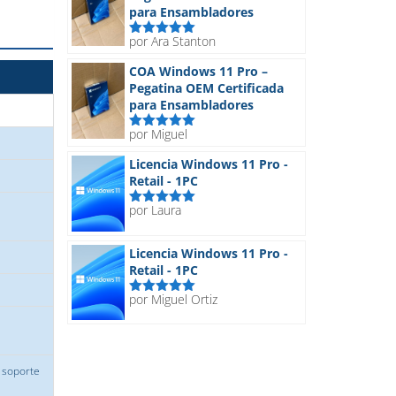
para Ensambladores
por Ara Stanton
Valorado
con
5
de 5
COA Windows 11 Pro –
Pegatina OEM Certificada
para Ensambladores
por Miguel
Valorado
con
5
de 5
Licencia Windows 11 Pro -
Retail - 1PC
por Laura
Valorado
con
5
de 5
Licencia Windows 11 Pro -
Retail - 1PC
por Miguel Ortiz
Valorado
con
5
de 5
 soporte