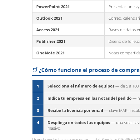
PowerPoint 2021
Presentaciones y
Outlook 2021
Correo, calendari
Access 2021
Bases de datos e
Publisher 2021
Diseño de folleto
OneNote 2021
Notas compartida
🛒 ¿Cómo funciona el proceso de compra
1
Selecciona el número de equipos
— de 5 a 100 
2
Indica tu empresa en las notas del pedido
— no
3
Recibe la licencia por email
— clave MAK, instala
4
Despliega en todos tus equipos
— una sola clave
masivo.
Licencia exclusiva para uso empresarial. Requiere CIF/NIF o VAT 