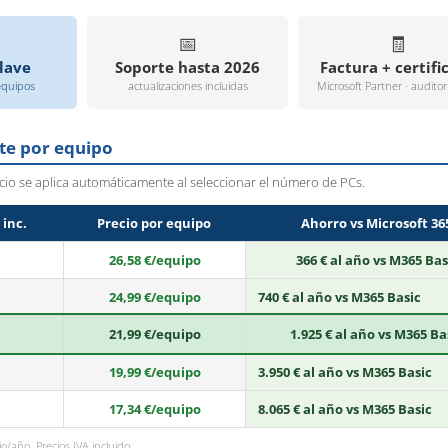
📅
🧾
lave
Soporte hasta 2026
Factura + certifi
equipos
actualizaciones incluidas
Microsoft Partner · auditor
ste por equipo
ecio se aplica automáticamente al seleccionar el número de PCs.
 inc.
Precio por equipo
Ahorro vs Microsoft 36
26,58 €/equipo
366 € al año vs M365 Bas
24,99 €/equipo
740 € al año vs M365 Basic
21,99 €/equipo
1.925 € al año vs M365 Ba
19,99 €/equipo
3.950 € al año vs M365 Basic
17,34 €/equipo
8.065 € al año vs M365 Basic
o/año. Precios IVA incluido.