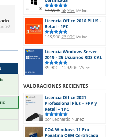
Certificada
hasta
32,90€
El
El
149,90
€
68,95
€
IVA Inc.
Valorado
precio
precio
con
5.00
de
cado
Licencia Office 2016 PLUS -
5
original
actual
Retail - 1PC
ías ISO
era:
es:
149,90€.
68,95€.
El
El
148,90
€
23,90
€
IVA Inc.
Valorado
precio
precio
con
5.00
de
5
original
actual
Licencia Windows Server
era:
es:
2019 - 25 Usuarios RDS CAL
148,90€.
23,90€.
Rango
89,90
€
-
129,90
€
IVA Inc.
5
Valorado
de
con
5.00
de
5
precios:
ic
desde
VALORACIONES RECIENTES
89,90€
hasta
Licencia Office 2021
129,90€
sic
Professional Plus – FPP y
Retail – 1PC
por Leonardo Nuñez
Valorado
con
5
de 5
COA Windows 11 Pro –
Pegatina OEM Certificada