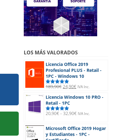
LOS MÁS VALORADOS
Licencia Office 2019
Profesional PLUS - Retail -
1PC - Windows 10
El
El
189,90
€
24,90
€
IVA Inc.
Valorado
precio
precio
con
5.00
de
Licencia Windows 10 PRO -
5
original
actual
Retail - 1PC
era:
es:
189,90€.
24,90€.
Rango
20,90
€
-
32,90
€
IVA Inc.
Valorado
de
con
5.00
de
5
precios:
Microsoft Office 2019 Hogar
desde
y Estudiantes - 1PC -
20,90€