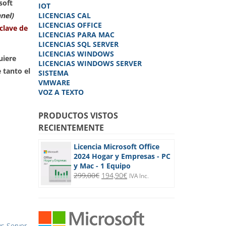
soft
IOT
nel)
LICENCIAS CAL
LICENCIAS OFFICE
clave de
LICENCIAS PARA MAC
LICENCIAS SQL SERVER
LICENCIAS WINDOWS
uiere
LICENCIAS WINDOWS SERVER
 tanto el
SISTEMA
VMWARE
VOZ A TEXTO
PRODUCTOS VISTOS
RECIENTEMENTE
Licencia Microsoft Office
2024 Hogar y Empresas - PC
y Mac - 1 Equipo
El
El
299,00
€
194,90
€
IVA Inc.
precio
precio
original
actual
era:
es:
299,00€.
194,90€.
s Server