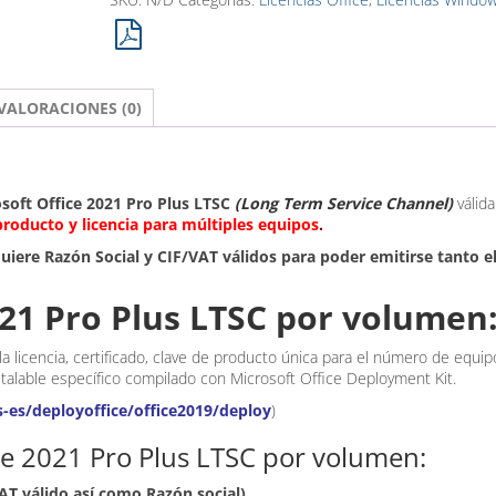
Plus
-
Volumen
VALORACIONES (0)
-
Múltiples
equipos
cantidad
oft Office 2021 Pro Plus LTSC
(Long Term Service Channel)
válida
producto y licencia para múltiples equipos
.
uiere Razón Social y CIF/VAT válidos para poder emitirse tanto e
021 Pro Plus LTSC por volumen
la licencia, certificado, clave de producto única para el número de equip
stalable específico compilado con Microsoft Office Deployment Kit.
s-es/deployoffice/office2019/deploy
)
ice 2021 Pro Plus LTSC por volumen:
AT válido así como Razón social)