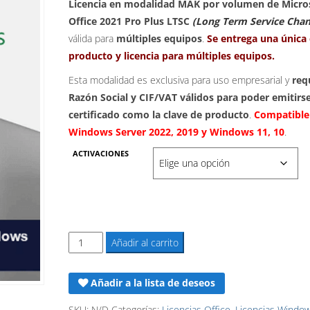
de
Licencia en modalidad MAK por volumen de Micro
Office 2021 Pro Plus LTSC
(Long Term Service Chan
precios:
válida para
múltiples equipos
.
Se entrega una única 
desde
producto y licencia para múltiples equipos.
109,83€
Esta modalidad es exclusiva para uso empresarial y
req
Razón Social y CIF/VAT válidos para poder emitirse
hasta
certificado como la clave de producto
.
Compatible
Windows Server 2022, 2019 y Windows 11, 10
1.433,80€
.
ACTIVACIONES
Microsoft
Añadir al carrito
Office
LTSC
Añadir a la lista de deseos
2021
Pro
SKU:
N/D
Categorías:
Licencias Office
,
Licencias Window