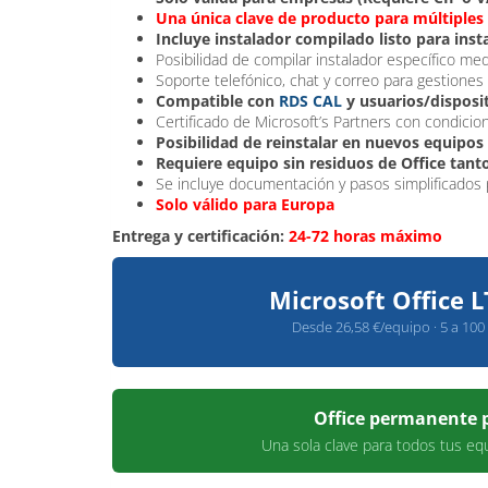
Una única clave de producto para múltiples 
Incluye instalador compilado listo para insta
Posibilidad de compilar instalador específico me
Soporte telefónico, chat y correo para gestiones
Compatible con
RDS CAL
y usuarios/disposi
Certificado de Microsoft’s Partners con condicio
Posibilidad de reinstalar en nuevos equipos
Requiere equipo sin residuos de Office tanto
Se incluye documentación y pasos simplificados pa
Solo válido para Europa
Entrega y certificación:
24-72 horas máximo
Microsoft Office 
Desde 26,58 €/equipo · 5 a 100 P
Office permanente p
Una sola clave para todos tus equ