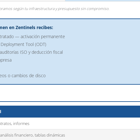
soramos según tu infraestructura y presupuesto sin compromiso.
men en Zentinels recibes:
tratado — activación permanente
ce Deployment Tool (ODT)
auditorías ISO y deducción fiscal
mpresa
teos o cambios de disco
l
ratos, informes
 análisis financiero, tablas dinámicas