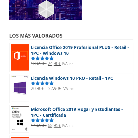
LOS MÁS VALORADOS
Licencia Office 2019 Profesional PLUS - Retail -
1PC - Windows 10
El
El
189,90
€
24,90
€
IVA Inc.
Valorado
precio
precio
con
5.00
de
5
original
actual
Licencia Windows 10 PRO - Retail - 1PC
era:
es:
189,90€.
24,90€.
Rango
20,90
€
-
32,90
€
IVA Inc.
Valorado
de
con
5.00
de
5
precios:
desde
Microsoft Office 2019 Hogar y Estudiantes -
20,90€
1PC - Certificada
hasta
32,90€
El
El
149,90
€
68,95
€
IVA Inc.
Valorado
precio
precio
con
5.00
de
5
original
actual