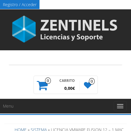
Registro / Acceder
CARRITO
0
0
0,00€
Menu
Toggl
naviga
HOME
»
SISTEMA
» LICENCIA VMWARE FUSION 12 – 1 MAC