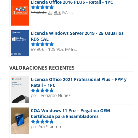
Licencia Office 2016 PLUS - Retail - 1PC
era:
es:
149,90€.
68,95€.
El
El
148,90
€
23,90
€
IVA Inc.
Valorado
precio
precio
con
5.00
de
5
original
actual
era:
es:
Licencia Windows Server 2019 - 25 Usuarios
148,90€.
23,90€.
RDS CAL
Rango
89,90
€
-
129,90
€
IVA Inc.
Valorado
de
con
5.00
de
5
precios:
desde
VALORACIONES RECIENTES
89,90€
hasta
Licencia Office 2021 Professional Plus – FPP y
129,90€
Retail – 1PC
por Leonardo Nuñez
Valorado
con
5
de 5
COA Windows 11 Pro – Pegatina OEM
Certificada para Ensambladores
por Ara Stanton
Valorado
con
5
de 5