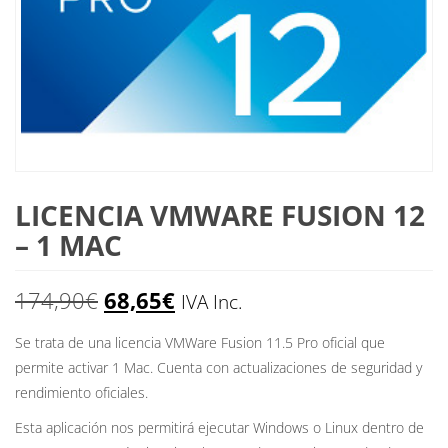
LICENCIA VMWARE FUSION 12
– 1 MAC
El
El
174,90
€
68,65
€
IVA Inc.
precio
precio
Se trata de una licencia VMWare Fusion 11.5 Pro oficial que
permite activar 1 Mac. Cuenta con actualizaciones de seguridad y
original
actual
rendimiento oficiales.
era:
es:
Esta aplicación nos permitirá ejecutar Windows o Linux dentro de