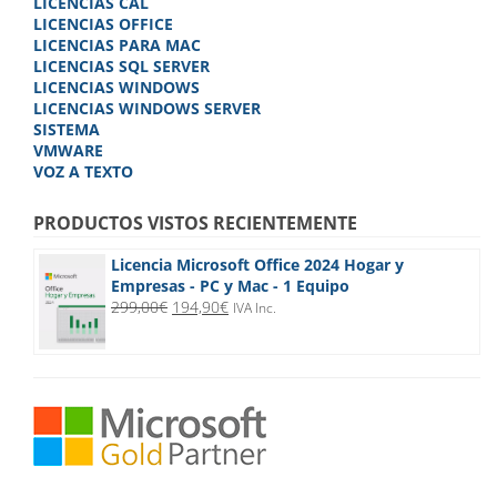
LICENCIAS CAL
LICENCIAS OFFICE
LICENCIAS PARA MAC
LICENCIAS SQL SERVER
LICENCIAS WINDOWS
LICENCIAS WINDOWS SERVER
SISTEMA
VMWARE
VOZ A TEXTO
PRODUCTOS VISTOS RECIENTEMENTE
Licencia Microsoft Office 2024 Hogar y
Empresas - PC y Mac - 1 Equipo
El
El
299,00
€
194,90
€
IVA Inc.
precio
precio
original
actual
era:
es:
299,00€.
194,90€.