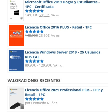
Microsoft Office 2019 Hogar y Estudiantes -
20,90€
1PC - Certificada
hasta
32,90€
El
El
149,90
€
68,95
€
IVA Inc.
Valorado
precio
precio
con
5.00
de
5
original
actual
Licencia Office 2016 PLUS - Retail - 1PC
era:
es:
149,90€.
68,95€.
El
El
148,90
€
23,90
€
IVA Inc.
Valorado
precio
precio
con
5.00
de
5
original
actual
era:
es:
Licencia Windows Server 2019 - 25 Usuarios
148,90€.
23,90€.
RDS CAL
Rango
89,90
€
-
129,90
€
IVA Inc.
Valorado
de
con
5.00
de
5
precios:
desde
VALORACIONES RECIENTES
89,90€
hasta
Licencia Office 2021 Professional Plus – FPP y
129,90€
Retail – 1PC
por Leonardo Nuñez
Valorado
con
5
de 5