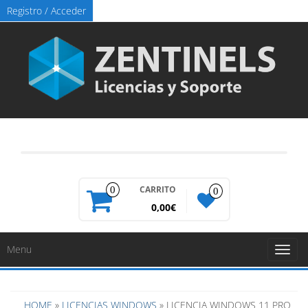
Registro / Acceder
CARRITO
0
0
0,00€
Menu
Toggl
naviga
HOME
»
LICENCIAS WINDOWS
» LICENCIA WINDOWS 11 PRO