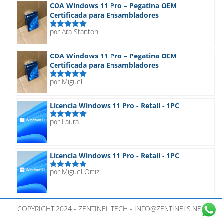
COA Windows 11 Pro – Pegatina OEM
Certificada para Ensambladores
por Ara Stanton
Valorado
con
5
de 5
COA Windows 11 Pro – Pegatina OEM
Certificada para Ensambladores
por Miguel
Valorado
con
5
de 5
Licencia Windows 11 Pro - Retail - 1PC
por Laura
Valorado
con
5
de 5
Licencia Windows 11 Pro - Retail - 1PC
por Miguel Ortiz
Valorado
con
5
de 5
COPYRIGHT 2024 - ZENTINEL TECH - INFO@ZENTINELS.NET