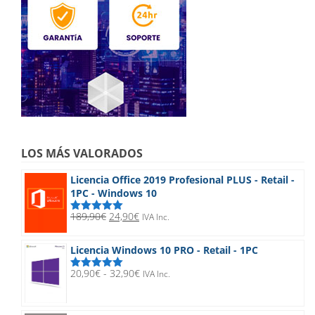
LOS MÁS VALORADOS
Licencia Office 2019 Profesional PLUS - Retail -
1PC - Windows 10
El
El
189,90
€
24,90
€
IVA Inc.
Valorado
precio
precio
con
5.00
de
5
original
actual
Licencia Windows 10 PRO - Retail - 1PC
era:
es:
189,90€.
24,90€.
Rango
20,90
€
-
32,90
€
IVA Inc.
Valorado
de
con
5.00
de
5
precios:
desde