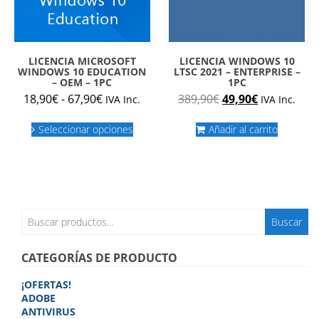
LICENCIA MICROSOFT
LICENCIA WINDOWS 10
WINDOWS 10 EDUCATION
LTSC 2021 – ENTERPRISE –
– OEM – 1PC
1PC
Rango
El
El
18,90
€
-
67,90
€
389,90
€
49,90
€
IVA Inc.
IVA Inc.
de
precio
precio
Este
precios:
original
actual
Seleccionar opciones
Añadir al carrito
producto
desde
era:
es:
tiene
múltiples
18,90€
389,90€.
49,90€.
variantes.
hasta
Las
67,90€
opciones
se
Buscar
Buscar
pueden
por:
elegir
en
CATEGORÍAS DE PRODUCTO
la
página
¡OFERTAS!
de
ADOBE
producto
ANTIVIRUS