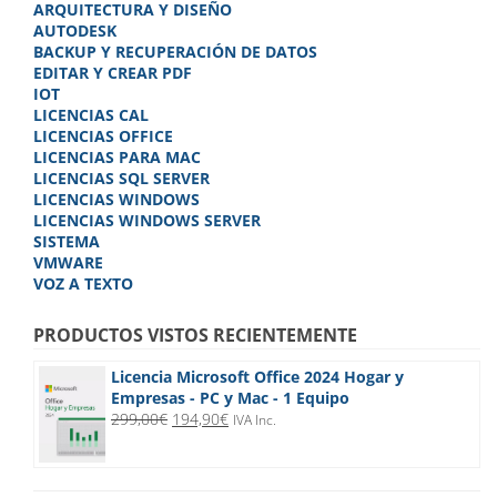
ARQUITECTURA Y DISEÑO
AUTODESK
BACKUP Y RECUPERACIÓN DE DATOS
EDITAR Y CREAR PDF
IOT
LICENCIAS CAL
LICENCIAS OFFICE
LICENCIAS PARA MAC
LICENCIAS SQL SERVER
LICENCIAS WINDOWS
LICENCIAS WINDOWS SERVER
SISTEMA
VMWARE
VOZ A TEXTO
PRODUCTOS VISTOS RECIENTEMENTE
Licencia Microsoft Office 2024 Hogar y
Empresas - PC y Mac - 1 Equipo
El
El
299,00
€
194,90
€
IVA Inc.
precio
precio
original
actual
era:
es: