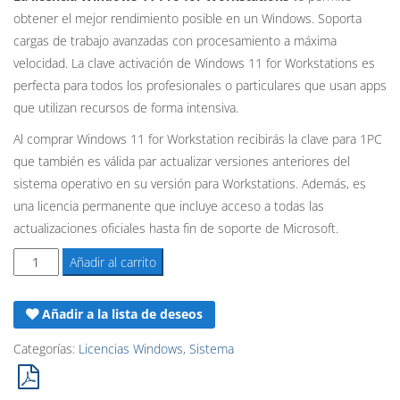
obtener el mejor rendimiento posible en un Windows. Soporta
original
actual
cargas de trabajo avanzadas con procesamiento a máxima
era:
es:
velocidad. La clave activación de Windows 11 for Workstations es
perfecta para todos los profesionales o particulares que usan apps
479,90€.
44,90€.
que utilizan recursos de forma intensiva.
Al comprar Windows 11 for Workstation recibirás la clave para 1PC
que también es válida par actualizar versiones anteriores del
sistema operativo en su versión para Workstations. Además, es
una licencia permanente que incluye acceso a todas las
actualizaciones oficiales hasta fin de soporte de Microsoft.
Licencia
Añadir al carrito
Windows
11
Añadir a la lista de deseos
Pro
for
Categorías:
Licencias Windows
,
Sistema
Workstations
-