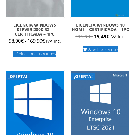
LICENCIA WINDOWS
LICENCIA WINDOWS 10
SERVER 2008 R2 –
HOME – CERTIFICADA – 1PC
CERTIFICADA – 1PC
El
El
119,90
€
19,49
€
IVA Inc.
Rango
98,90
€
-
169,90
€
IVA Inc.
precio
precio
de
original
actual
Este
Añadir al carrito
precios:
Seleccionar opciones
producto
era:
es:
desde
tiene
119,90€.
19,49€.
múltiples
98,90€
variantes.
hasta
¡OFERTA!
¡OFERTA!
Las
169,90€
opciones
se
pueden
elegir
en
la
página
de
producto