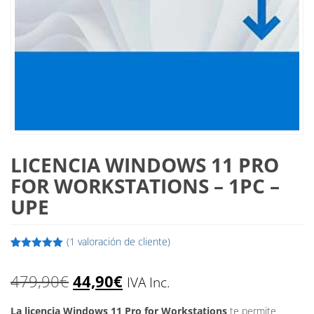
LICENCIA WINDOWS 11 PRO
FOR WORKSTATIONS – 1PC –
UPE
(
1
valoración de cliente)
Valorado
1
con
5.00
de
El
El
479,90
€
44,90
€
5 en base
IVA Inc.
a
valoración
de un
precio
precio
cliente
La licencia Windows 11 Pro for Workstations
te permite