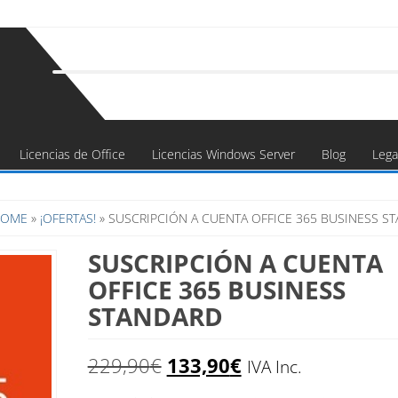
Licencias de Office
Licencias Windows Server
Blog
Lega
HOME
»
¡OFERTAS!
» SUSCRIPCIÓN A CUENTA OFFICE 365 BUSINESS S
SUSCRIPCIÓN A CUENTA
OFFICE 365 BUSINESS
STANDARD
El
El
229,90
€
133,90
€
IVA Inc.