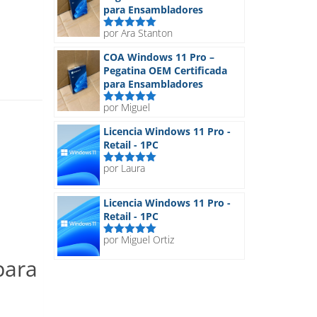
para Ensambladores
por Ara Stanton
Valorado
con
5
de 5
COA Windows 11 Pro –
Pegatina OEM Certificada
para Ensambladores
por Miguel
Valorado
con
5
de 5
Licencia Windows 11 Pro -
Retail - 1PC
por Laura
Valorado
con
5
de 5
Licencia Windows 11 Pro -
Retail - 1PC
por Miguel Ortiz
Valorado
con
5
de 5
para