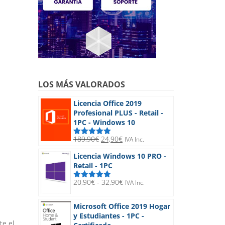
LOS MÁS VALORADOS
Licencia Office 2019
Profesional PLUS - Retail -
1PC - Windows 10
El
El
189,90
€
24,90
€
IVA Inc.
Valorado
precio
precio
con
5.00
de
Licencia Windows 10 PRO -
5
original
actual
Retail - 1PC
era:
es:
189,90€.
24,90€.
Rango
20,90
€
-
32,90
€
IVA Inc.
Valorado
de
con
5.00
de
5
precios:
Microsoft Office 2019 Hogar
desde
y Estudiantes - 1PC -
20,90€
te el