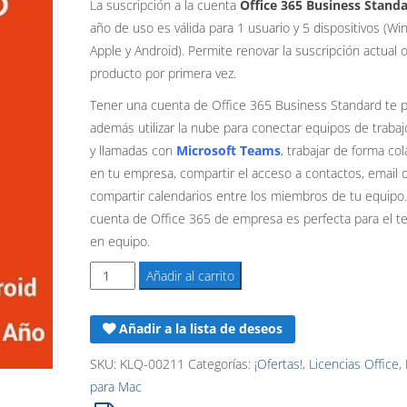
precio
precio
La suscripción a la cuenta
Office 365 Business Stand
año de uso es válida para 1 usuario y 5 dispositivos (Wi
original
actual
Apple y Android). Permite renovar la suscripción actual o 
era:
es:
producto por primera vez.
229,90€.
133,90€.
Tener una cuenta de Office 365 Business Standard te 
además utilizar la nube para conectar equipos de trabaj
y llamadas con
Microsoft Teams
, trabajar de forma col
en tu empresa, compartir el acceso a contactos, email 
compartir calendarios entre los miembros de tu equipo
cuenta de Office 365 de empresa es perfecta para el te
en equipo.
Suscripción
Añadir al carrito
a
cuenta
Añadir a la lista de deseos
Office
365
SKU:
KLQ-00211
Categorías:
¡Ofertas!
,
Licencias Office
,
Business
para Mac