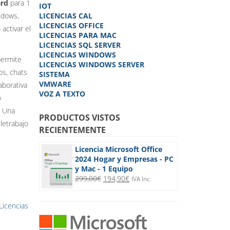
ard
para 1
IOT
ndows,
LICENCIAS CAL
LICENCIAS OFFICE
activar el
LICENCIAS PARA MAC
LICENCIAS SQL SERVER
LICENCIAS WINDOWS
permite
LICENCIAS WINDOWS SERVER
os, chats
SISTEMA
VMWARE
aborativa
VOZ A TEXTO
o
. Una
PRODUCTOS VISTOS
letrabajo
RECIENTEMENTE
Licencia Microsoft Office
2024 Hogar y Empresas - PC
y Mac - 1 Equipo
El
El
299,00
€
194,90
€
IVA Inc.
precio
precio
original
actual
Licencias
era:
es:
299,00€.
194,90€.