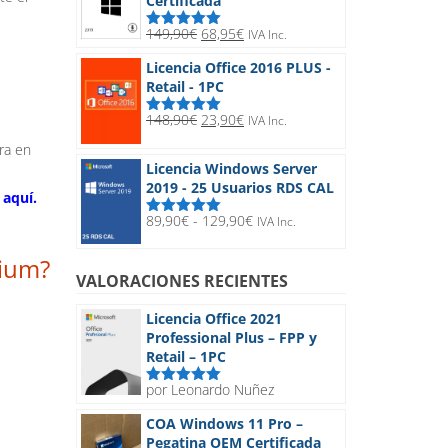
Certificada
hasta
32,90€
El
El
149,90
€
68,95
€
IVA Inc.
Valorado
precio
precio
con
5.00
de
Licencia Office 2016 PLUS -
5
original
actual
Retail - 1PC
era:
es:
149,90€.
68,95€.
El
El
148,90
€
23,90
€
IVA Inc.
Valorado
precio
precio
con
5.00
de
ra en
5
original
actual
Licencia Windows Server
era:
es:
2019 - 25 Usuarios RDS CAL
148,90€.
23,90€.
 aquí.
Rango
89,90
€
-
129,90
€
IVA Inc.
Valorado
de
con
5.00
de
5
precios:
mium?
desde
VALORACIONES RECIENTES
89,90€
hasta
Licencia Office 2021
129,90€
Professional Plus – FPP y
Retail – 1PC
por Leonardo Nuñez
Valorado
con
5
de 5
COA Windows 11 Pro –
Pegatina OEM Certificada