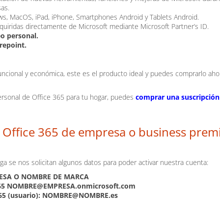
as.
ows, MacOS, iPad, iPhone, Smartphones Android y Tablets Android.
adquiridas directamente de Microsoft mediante Microsoft Partner’s ID.
eo personal.
repoint.
uncional y económica, este es el producto ideal y puedes comprarlo aho
ersonal de Office 365 para tu hogar, puedes
comprar una suscripción
a Office 365 de empresa o business pre
carga se nos solicitan algunos datos para poder activar nuestra cuenta:
PRESA O NOMBRE DE MARCA
65
NOMBRE@EMPRESA.onmicrosoft.com
ce 365 (usuario): NOMBRE@NOMBRE.es