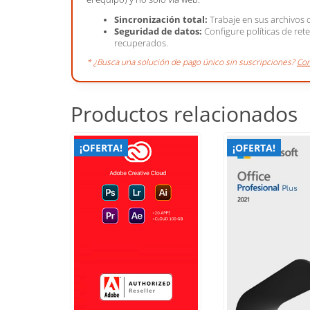
Sincronización total:
Trabaje en sus archivos 
Seguridad de datos:
Configure políticas de re
recuperados.
* ¿Busca una solución de pago único sin suscripciones?
Con
Productos relacionados
¡OFERTA!
¡OFERTA!