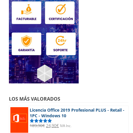
LOS MÁS VALORADOS
Licencia Office 2019 Profesional PLUS - Retail -
1PC - Windows 10
El
El
189,90
€
24,90
€
IVA Inc.
Valorado
precio
precio
con
5.00
de