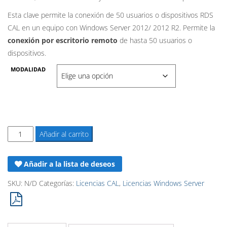
Esta clave permite la conexión de 50 usuarios o dispositivos RDS
CAL en un equipo con Windows Server 2012/ 2012 R2. Permite la
conexión por escritorio remoto
de hasta 50 usuarios o
dispositivos.
MODALIDAD
RDS
Añadir al carrito
CAL
Windows
Añadir a la lista de deseos
Server
2012
SKU:
N/D
Categorías:
Licencias CAL
,
Licencias Windows Server
-
Licencia
para