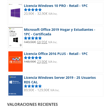
5
original
actual
Licencia Windows 10 PRO - Retail - 1PC
era:
es:
189,90€.
24,90€.
Rango
20,90
€
-
32,90
€
IVA Inc.
Valorado
de
con
5.00
de
5
precios:
desde
Microsoft Office 2019 Hogar y Estudiantes -
20,90€
1PC - Certificada
hasta
32,90€
El
El
149,90
€
68,95
€
IVA Inc.
Valorado
precio
precio
con
5.00
de
5
original
actual
Licencia Office 2016 PLUS - Retail - 1PC
era:
es:
149,90€.
68,95€.
El
El
148,90
€
23,90
€
IVA Inc.
Valorado
precio
precio
con
5.00
de
5
original
actual
era:
es:
Licencia Windows Server 2019 - 25 Usuarios
148,90€.
23,90€.
RDS CAL
Rango
89,90
€
-
129,90
€
IVA Inc.
Valorado
de
con
5.00
de
5
precios:
desde
VALORACIONES RECIENTES