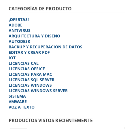
elegir
elegir
en
en
CATEGORÍAS DE PRODUCTO
la
la
página
página
¡OFERTAS!
de
de
ADOBE
producto
produc
ANTIVIRUS
ARQUITECTURA Y DISEÑO
AUTODESK
BACKUP Y RECUPERACIÓN DE DATOS
EDITAR Y CREAR PDF
IOT
LICENCIAS CAL
LICENCIAS OFFICE
LICENCIAS PARA MAC
LICENCIAS SQL SERVER
LICENCIAS WINDOWS
LICENCIAS WINDOWS SERVER
SISTEMA
VMWARE
VOZ A TEXTO
PRODUCTOS VISTOS RECIENTEMENTE