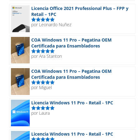
89,90€
hasta
Licencia Office 2021 Professional Plus – FPP y
129,90€
Retail – 1PC
por Leonardo Nuñez
Valorado
con
5
de 5
COA Windows 11 Pro – Pegatina OEM
Certificada para Ensambladores
por Ara Stanton
Valorado
con
5
de 5
COA Windows 11 Pro – Pegatina OEM
Certificada para Ensambladores
por Miguel
Valorado
con
5
de 5
Licencia Windows 11 Pro - Retail - 1PC
por Laura
Valorado
con
5
de 5
Licencia Windows 11 Pro - Retail - 1PC