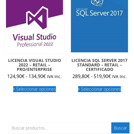
elegir
en
la
página
de
produc
LICENCIA VISUAL STUDIO
LICENCIA SQL SERVER 2017
2022 – RETAIL –
STANDARD – RETAIL –
PRO/ENTERPRISE
CERTIFICADO
Rango
Rango
124,90
€
-
134,90
€
289,80
€
-
519,90
€
IVA Inc.
IVA Inc.
de
de
Este
Este
precios:
precios:
Seleccionar opciones
Seleccionar opciones
producto
produc
desde
desde
tiene
tiene
múltiples
múltipl
124,90€
289,80€
variantes.
variant
hasta
hasta
Las
Las
134,90€
519,90€
opciones
opcion
se
se
Buscar
Buscar
pueden
puede
por: