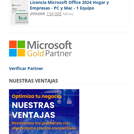
Licencia Microsoft Office 2024 Hogar y
Empresas - PC y Mac - 1 Equipo
El
El
299,00
€
194,90
€
IVA Inc.
precio
precio
original
actual
era:
es:
299,00€.
194,90€.
Verificar Partner
NUESTRAS VENTAJAS