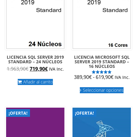
LICENCIA SQL SERVER 2019
LICENCIA MICROSOFT SQL
STANDARD – 24 NÚCLEOS
SERVER 2019 STANDARD –
16 NÚCLEOS
El
El
1.963,90
€
719,90
€
IVA Inc.
precio
precio
Rango
389,90
€
-
619,90
€
IVA Inc.
Valorado
original
actual
Añadir al carrito
con
de
Este
5.00
era:
es:
de 5
precios:
Seleccionar opciones
produc
1.963,90€.
719,90€.
desde
tiene
múltipl
389,90€
variant
hasta
¡OFERTA!
¡OFERTA!
Las
619,90€
opcion
se
puede