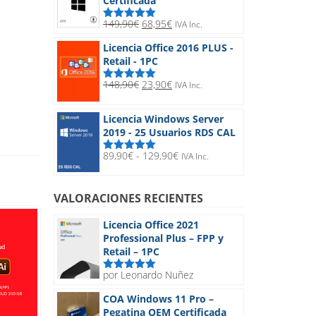
Certificada
hasta
32,90€
El
El
149,90
€
68,95
€
IVA Inc.
Valorado
precio
precio
con
5.00
de
Licencia Office 2016 PLUS -
5
original
actual
Retail - 1PC
era:
es:
149,90€.
68,95€.
El
El
148,90
€
23,90
€
IVA Inc.
Valorado
precio
precio
con
5.00
de
5
original
actual
Licencia Windows Server
era:
es:
2019 - 25 Usuarios RDS CAL
148,90€.
23,90€.
Rango
89,90
€
-
129,90
€
IVA Inc.
Valorado
de
con
5.00
de
5
precios:
desde
VALORACIONES RECIENTES
89,90€
hasta
Licencia Office 2021
129,90€
Professional Plus – FPP y
Retail – 1PC
por Leonardo Nuñez
Valorado
con
5
de 5
COA Windows 11 Pro –
Pegatina OEM Certificada