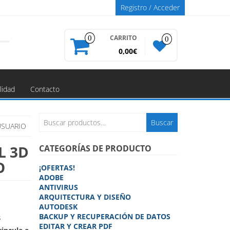
Registro / Acceder
CARRITO
0
0
0,00€
lidad
Contacto
Buscar
Buscar
USUARIO
por:
L 3D
CATEGORÍAS DE PRODUCTO
O
¡OFERTAS!
ADOBE
ANTIVIRUS
ARQUITECTURA Y DISEÑO
AUTODESK
BACKUP Y RECUPERACIÓN DE DATOS
s
EDITAR Y CREAR PDF