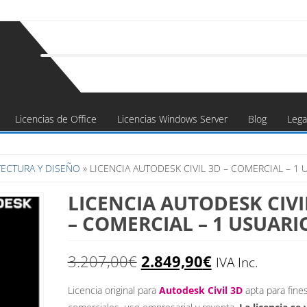
Licencias de Office
Licencias Windows Server
Blog
Lega
ECTURA Y DISEÑO
» LICENCIA AUTODESK CIVIL 3D – COMERCIAL – 1 
LICENCIA AUTODESK CIVI
– COMERCIAL – 1 USUARI
El
El
3.207,00
€
2.849,90
€
IVA Inc.
precio
precio
Licencia original para
Autodesk Civil 3D
apta para fine