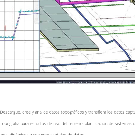
 Descargue, cree y analice datos topográficos y transfiera los datos cap
opografía para estudios de uso del terreno, planificación de sistemas 
ineal dinámicos y con gran cantidad de datos.