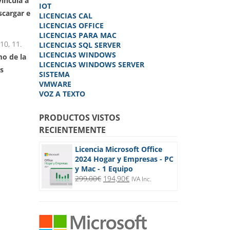
vincula a
IOT
scargar e
LICENCIAS CAL
LICENCIAS OFFICE
LICENCIAS PARA MAC
10, 11.
LICENCIAS SQL SERVER
LICENCIAS WINDOWS
o de la
LICENCIAS WINDOWS SERVER
s
SISTEMA
VMWARE
VOZ A TEXTO
PRODUCTOS VISTOS
RECIENTEMENTE
Licencia Microsoft Office
2024 Hogar y Empresas - PC
y Mac - 1 Equipo
El
El
299,00
€
194,90
€
IVA Inc.
precio
precio
original
actual
era:
es:
299,00€.
194,90€.