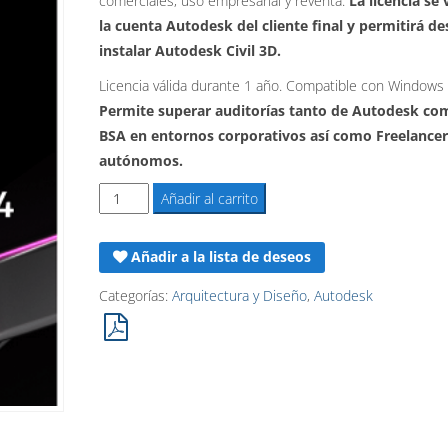
comerciales, uso empresarial y reventa.
La licencia se 
original
actual
la cuenta Autodesk del cliente final y permitirá de
era:
es:
instalar Autodesk Civil 3D.
3.207,00€.
2.849,90€.
Licencia válida durante 1 año. Compatible con Windows 
Permite superar auditorías tanto de Autodesk com
BSA en entornos corporativos así como Freelancer
autónomos.
Licencia
Añadir al carrito
Autodesk
Civil
Añadir a la lista de deseos
3D
-
Categorías:
Arquitectura y Diseño
,
Autodesk
Comercial
-
1
Usuario
cantidad