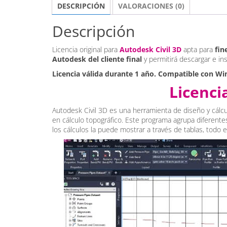
DESCRIPCIÓN
VALORACIONES (0)
Descripción
Licencia original para
Autodesk
Civil
3D
apta para
fin
Autodesk del cliente final
y permitirá descargar e ins
Licencia válida durante 1 año. Compatible con Wi
Licenci
Autodesk Civil 3D es una herramienta de diseño y cálcu
en cálculo topográfico. Este programa agrupa diferente
los cálculos la puede mostrar a través de tablas, todo el