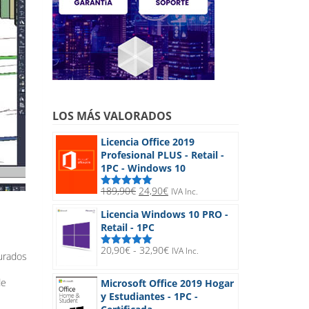
LOS MÁS VALORADOS
Licencia Office 2019
Profesional PLUS - Retail -
1PC - Windows 10
El
El
189,90
€
24,90
€
IVA Inc.
Valorado
precio
precio
con
5.00
de
Licencia Windows 10 PRO -
5
original
actual
Retail - 1PC
era:
es:
189,90€.
24,90€.
Rango
20,90
€
-
32,90
€
IVA Inc.
Valorado
turados
de
con
5.00
de
5
precios:
de
Microsoft Office 2019 Hogar
desde
y Estudiantes - 1PC -
20,90€