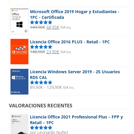
5
precios:
desde
Microsoft Office 2019 Hogar y Estudiantes -
20,90€
1PC - Certificada
hasta
32,90€
El
El
149,90
€
68,95
€
IVA Inc.
Valorado
precio
precio
con
5.00
de
5
original
actual
Licencia Office 2016 PLUS - Retail - 1PC
era:
es:
149,90€.
68,95€.
El
El
148,90
€
23,90
€
IVA Inc.
Valorado
precio
precio
con
5.00
de
5
original
actual
era:
es:
Licencia Windows Server 2019 - 25 Usuarios
148,90€.
23,90€.
RDS CAL
Rango
89,90
€
-
129,90
€
IVA Inc.
Valorado
de
con
5.00
de
5
precios:
desde
VALORACIONES RECIENTES
89,90€
hasta
Licencia Office 2021 Professional Plus – FPP y
129,90€
Retail – 1PC
por Leonardo Nuñez
Valorado