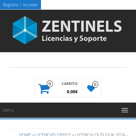
Registro / Acceder
CARRITO
0
0
0,00€
Menu
Toggl
naviga
HOME
»
LICENCIAS OFFICE
» LICENCIA OUTLOOK 2024 –