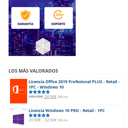
LOS MÁS VALORADOS
Licencia Office 2019 Profesional PLUS - Retail -
1PC - Windows 10
El
El
189,90
€
24,90
€
IVA Inc.
Valorado
precio
precio
con
5.00
de
5
original
actual
Licencia Windows 10 PRO - Retail - 1PC
era:
es:
189,90€.
24,90€.
Rango
20,90
€
-
32,90
€
IVA Inc.
Valorado
de
con
5.00
de