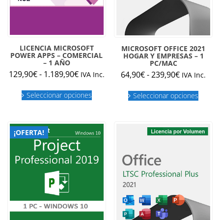
LICENCIA MICROSOFT
MICROSOFT OFFICE 2021
POWER APPS – COMERCIAL
HOGAR Y EMPRESAS – 1
– 1 AÑO
PC/MAC
Rango
Rango
129,90
€
-
1.189,90
€
64,90
€
-
239,90
€
IVA Inc.
IVA Inc.
de
de
Este
Este
precios:
precios:
Seleccionar opciones
Seleccionar opciones
producto
produc
desde
desde
tiene
tiene
múltiples
múltipl
129,90€
64,90€
variantes.
variant
hasta
hasta
¡OFERTA!
Las
Las
1.189,90€
239,90€
opciones
opcion
se
se
pueden
puede
elegir
elegir
en
en
la
la
página
página
de
de
producto
produc