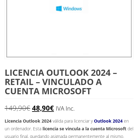
LICENCIA OUTLOOK 2024 –
RETAIL – VINCULADO A
CUENTA MICROSOFT
El
El
149,90
€
48,90
€
IVA Inc.
precio
precio
Licencia Outlook 2024
válida para licenciar y
Outlook 2024
en
un ordenador. Esta
licencia se vincula a la cuenta Microsoft
del
original
actual
usuario final, quedando asignada permanentemente al mismo.