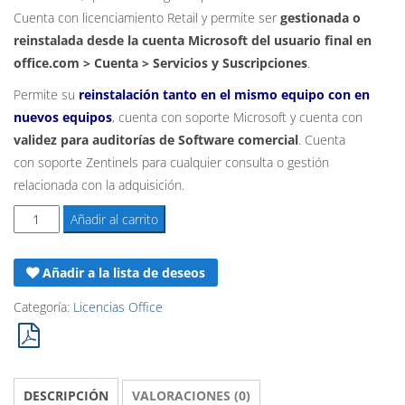
era:
es:
Cuenta con licenciamiento Retail y permite ser
gestionada o
reinstalada desde la cuenta Microsoft del usuario final en
149,90€.
48,90€.
office.com > Cuenta > Servicios y Suscripciones
.
Permite su
reinstalación tanto en el mismo equipo con en
nuevos equipos
, cuenta con soporte Microsoft y cuenta con
validez para auditorías de Software comercial
. Cuenta
con soporte Zentinels para cualquier consulta o gestión
relacionada con la adquisición.
Licencia
Añadir al carrito
Outlook
2024
Añadir a la lista de deseos
-
Retail
Categoría:
Licencias Office
-
Vinculado
a
DESCRIPCIÓN
VALORACIONES (0)
cuenta