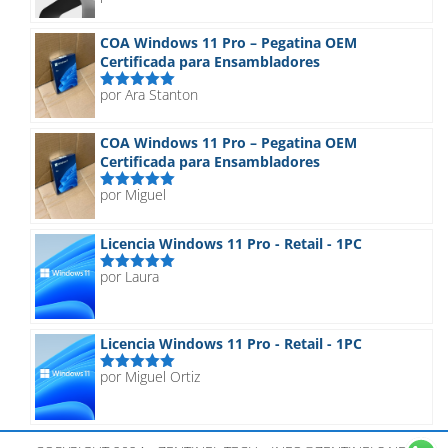
con
5
de 5
COA Windows 11 Pro – Pegatina OEM
Certificada para Ensambladores
por Ara Stanton
Valorado
con
5
de 5
COA Windows 11 Pro – Pegatina OEM
Certificada para Ensambladores
por Miguel
Valorado
con
5
de 5
Licencia Windows 11 Pro - Retail - 1PC
por Laura
Valorado
con
5
de 5
Licencia Windows 11 Pro - Retail - 1PC
por Miguel Ortiz
Valorado
con
5
de 5