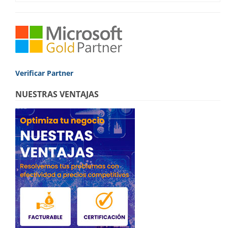
era:
es:
299,00€.
194,90€.
Verificar Partner
NUESTRAS VENTAJAS