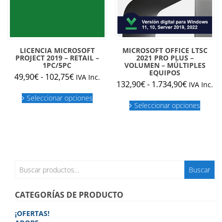
LICENCIA MICROSOFT
MICROSOFT OFFICE LTSC
PROJECT 2019 – RETAIL –
2021 PRO PLUS –
1PC/5PC
VOLUMEN – MÚLTIPLES
EQUIPOS
Rango
49,90
€
-
102,75
€
IVA Inc.
Rango
132,90
€
-
1.734,90
€
IVA Inc.
de
Este
de
precios:
Seleccionar opciones
Este
producto
precios:
Seleccionar opciones
produc
desde
tiene
desde
tiene
múltiples
49,90€
múltipl
132,90€
variantes.
hasta
variant
Las
hasta
102,75€
Las
opciones
1.734,90€
opcion
se
se
Buscar
pueden
Buscar
puede
por:
elegir
elegir
en
en
CATEGORÍAS DE PRODUCTO
la
la
página
página
de
¡OFERTAS!
de