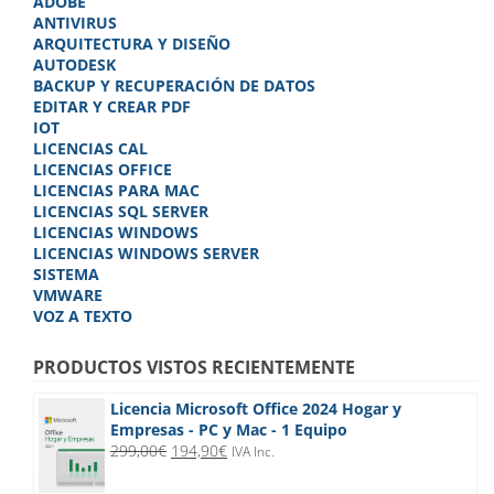
producto
ADOBE
produc
ANTIVIRUS
ARQUITECTURA Y DISEÑO
AUTODESK
BACKUP Y RECUPERACIÓN DE DATOS
EDITAR Y CREAR PDF
IOT
LICENCIAS CAL
LICENCIAS OFFICE
LICENCIAS PARA MAC
LICENCIAS SQL SERVER
LICENCIAS WINDOWS
LICENCIAS WINDOWS SERVER
SISTEMA
VMWARE
VOZ A TEXTO
PRODUCTOS VISTOS RECIENTEMENTE
Licencia Microsoft Office 2024 Hogar y
Empresas - PC y Mac - 1 Equipo
El
El
299,00
€
194,90
€
IVA Inc.
precio
precio
original
actual